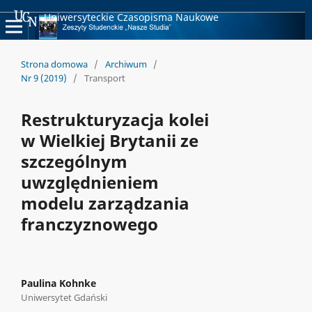
Uniwersyteckie Czasopisma Naukowe
Strona domowa
/
Archiwum
/
Nr 9 (2019)
/
Transport
Restrukturyzacja kolei
w Wielkiej Brytanii ze
szczególnym
uwzględnieniem
modelu zarządzania
franczyznowego
Paulina Kohnke
Uniwersytet Gdański