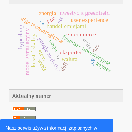
nwestycja greenfield
energia
knc
ulga technologiczna
ets
user experience
nft
handel emisjami
hyperloop
model symulacyjny
e‐commerce
koszt fiskalny
fundusze inwestycyjne
google analytics
ucits
opcja
dao
sicav
eksporter
ux
waluta
web3
fcp
keynes
defi
Aktualny numer
Nasz serwis używa informacji zapisanych w