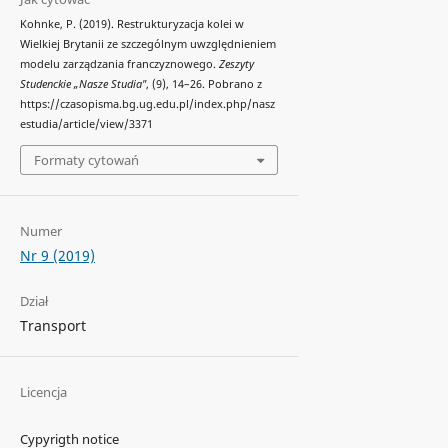
Kohnke, P. (2019). Restrukturyzacja kolei w
Wielkiej Brytanii ze szczególnym uwzględnieniem
modelu zarządzania franczyznowego.
Zeszyty
Studenckie „Nasze Studia"
, (9), 14–26. Pobrano z
https://czasopisma.bg.ug.edu.pl/index.php/nasz
estudia/article/view/3371
Formaty cytowań
Numer
Nr 9 (2019)
Dział
Transport
Licencja
Cypyrigth notice