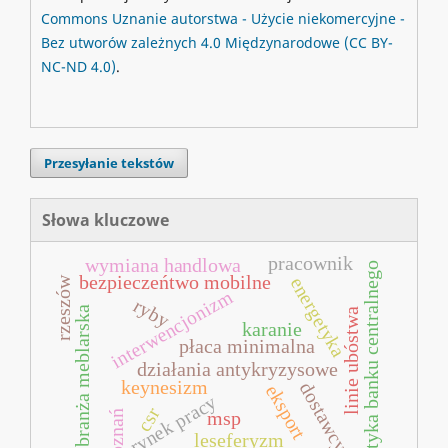
Commons
Uznanie autorstwa - Użycie niekomercyjne -
Bez utworów zależnych 4.0 Międzynarodowe
(CC BY-
NC-ND 4.0)
.
Przesyłanie tekstów
Słowa kluczowe
pracownik
wymiana handlowa
polityka banku centralnego
bezpieczeńtwo mobilne
energetyka
rzeszów
interwencjonizm
ryby
branża meblarska
linie ubóstwa
karanie
płaca minimalna
działania antykryzysowe
keynesizm
dostawcy
eksport
rynek pracy
csr
msp
poznań
leseferyzm