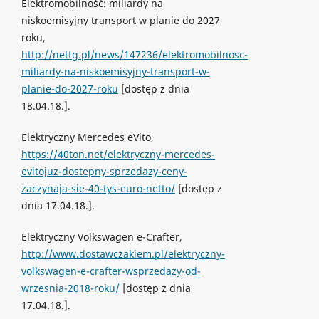
Elektromobilność: miliardy na
niskoemisyjny transport w planie do 2027
roku,
http://nettg.pl/news/147236/elektromobilnosc-
miliardy-na-niskoemisyjny-transport-w-
planie-do-2027-roku
[dostęp z dnia
18.04.18.].
Elektryczny Mercedes eVito,
https://40ton.net/elektryczny-mercedes-
evitojuz-dostepny-sprzedazy-ceny-
zaczynaja-sie-40-tys-euro-netto/
[dostęp z
dnia 17.04.18.].
Elektryczny Volkswagen e-Crafter,
http://www.dostawczakiem.pl/elektryczny-
volkswagen-e-crafter-wsprzedazy-od-
wrzesnia-2018-roku/
[dostęp z dnia
17.04.18.].