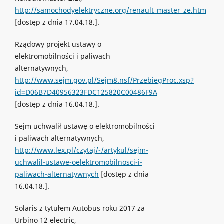
http://samochodyelektryczne.org/renault_master_ze.htm
[dostęp z dnia 17.04.18.].
Rządowy projekt ustawy o
elektromobilności i paliwach
alternatywnych,
http://www.sejm.gov.pl/Sejm8.nsf/PrzebiegProc.xsp?
id=D06B7D40956323FDC125820C00486F9A
[dostęp z dnia 16.04.18.].
Sejm uchwalił ustawę o elektromobilności
i paliwach alternatywnych,
http://www.lex.pl/czytaj/-/artykul/sejm-
uchwalil-ustawe-oelektromobilnosci-i-
paliwach-alternatywnych
[dostęp z dnia
16.04.18.].
Solaris z tytułem Autobus roku 2017 za
Urbino 12 electric,