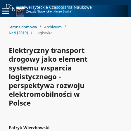
Uniwersyteckie Czasopisma Naukowe
Strona domowa
/
Archiwum
/
Nr 9 (2019)
/
Logistyka
Elektryczny transport
drogowy jako element
systemu wsparcia
logistycznego -
perspektywa rozwoju
elektromobilności w
Polsce
Patryk Wierzbowski