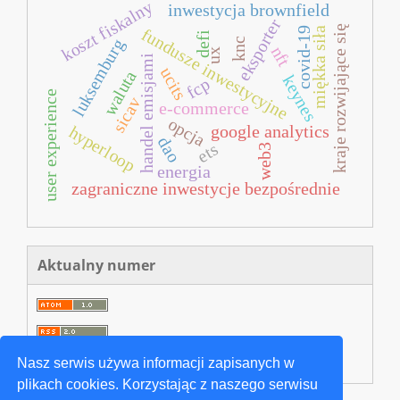
koszt fiskalny
inwestycja brownfield
eksporter
kraje rozwijające się
fundusze inwestycyjne
covid‐19
miękka siła
defi
luksemburg
knc
nft
ux
handel emisjami
ucits
waluta
keynes
fcp
user experience
sicav
e‐commerce
opcja
google analytics
hyperloop
dao
ets
web3
energia
zagraniczne inwestycje bezpośrednie
Aktualny numer
Nasz serwis używa informacji zapisanych w
plikach cookies. Korzystając z naszego serwisu