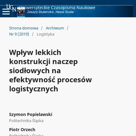
Uniwersyteckie Czasopisma Naukowe
Strona domowa
/
Archiwum
/
Nr 9 (2019)
/
Logistyka
Wpływ lekkich
konstrukcji naczep
siodłowych na
efektywność procesów
logistycznych
Szymon Popielawski
Politechnika Śląska
Piotr Orzech
Politechnika Śląska