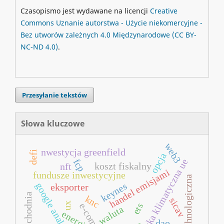
Czasopismo jest wydawane na licencji
Creative
Commons
Uznanie autorstwa - Użycie niekomercyjne -
Bez utworów zależnych 4.0 Międzynarodowe
(CC BY-
NC-ND 4.0)
.
Przesyłanie tekstów
Słowa kluczowe
web3
nwestycja greenfield
defi
opcja
polityka klimatyczna ue
fcp
koszt fiskalny
nft
handel emisjami
fundusze inwestycyjne
ulga technologiczna
keynes
google analytics
eksporter
azja wschodnia
knc
sicav
ux
ets
waluta
energia
dao