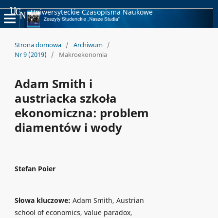
Uniwersyteckie Czasopisma Naukowe
Strona domowa
/
Archiwum
/
Nr 9 (2019)
/
Makroekonomia
Adam Smith i
austriacka szkoła
ekonomiczna: problem
diamentów i wody
Stefan Poier
Słowa kluczowe:
Adam Smith, Austrian
school of economics, value paradox,