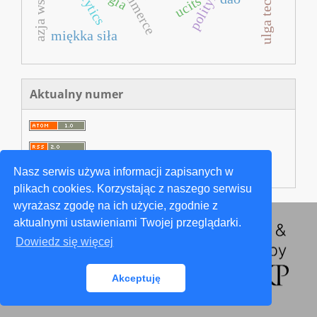
e‐commerce
ucits
miękka siła
Aktualny numer
Nasz serwis używa informacji zapisanych w
plikach cookies. Korzystając z naszego serwisu
wyrażasz zgodę na ich użycie, zgodnie z
aktualnymi ustawieniami Twojej przeglądarki.
Dowiedz się więcej
Akceptuję