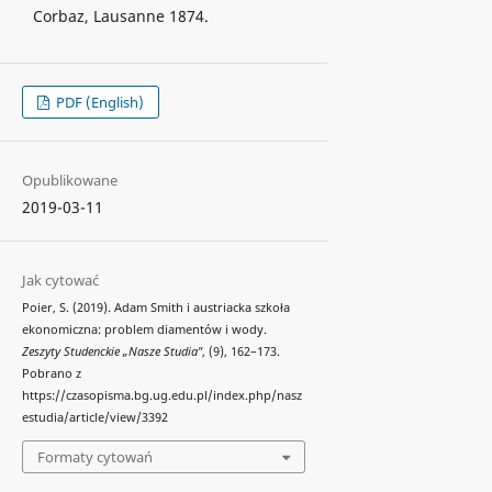
Corbaz, Lausanne 1874.
PDF (English)
Opublikowane
2019-03-11
Jak cytować
Poier, S. (2019). Adam Smith i austriacka szkoła
ekonomiczna: problem diamentów i wody.
Zeszyty Studenckie „Nasze Studia"
, (9), 162–173.
Pobrano z
https://czasopisma.bg.ug.edu.pl/index.php/nasz
estudia/article/view/3392
Formaty cytowań