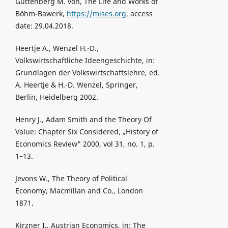
Guttenberg M. von, The Life and Works of
Böhm-Bawerk,
https://mises.org
, access
date: 29.04.2018.
Heertje A., Wenzel H.-D.,
Volkswirtschaftliche Ideengeschichte, in:
Grundlagen der Volkswirtschaftslehre, ed.
A. Heertje & H.-D. Wenzel, Springer,
Berlin, Heidelberg 2002.
Henry J., Adam Smith and the Theory Of
Value: Chapter Six Considered, „History of
Economics Review" 2000, vol 31, no. 1, p.
1–13.
Jevons W., The Theory of Political
Economy, Macmillan and Co., London
1871.
Kirzner I., Austrian Economics, in: The