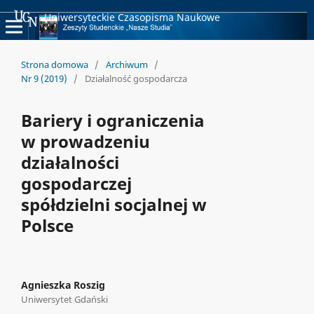
Uniwersyteckie Czasopisma Naukowe
Strona domowa
/
Archiwum
/
Nr 9 (2019)
/
Działalność gospodarcza
Bariery i ograniczenia
w prowadzeniu
działalności
gospodarczej
spółdzielni socjalnej w
Polsce
Agnieszka Roszig
Uniwersytet Gdański