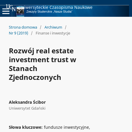
Uniwersyteckie Czasopisma Naukowe
Strona domowa
/
Archiwum
/
Nr 9 (2019)
/
Finanse i inwestycje
Rozwój real estate
investment trust w
Stanach
Zjednoczonych
Aleksandra Ścibor
Uniwersytet Gdański
Słowa kluczowe:
fundusze inwestycyjne,