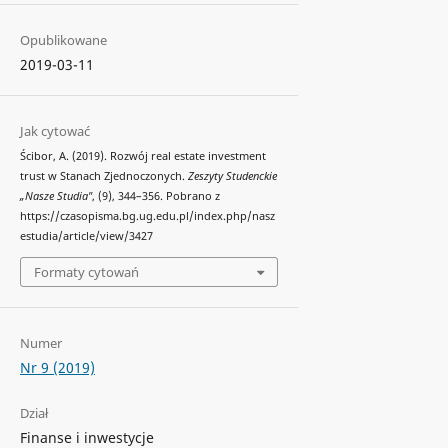
Opublikowane
2019-03-11
Jak cytować
Ścibor, A. (2019). Rozwój real estate investment
trust w Stanach Zjednoczonych.
Zeszyty Studenckie
„Nasze Studia"
, (9), 344–356. Pobrano z
https://czasopisma.bg.ug.edu.pl/index.php/nasz
estudia/article/view/3427
Formaty cytowań
Numer
Nr 9 (2019)
Dział
Finanse i inwestycje