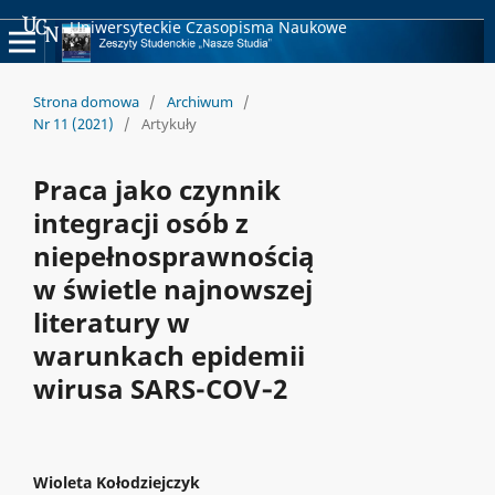
Uniwersyteckie Czasopisma Naukowe
Strona domowa
/
Archiwum
/
Nr 11 (2021)
/
Artykuły
Praca jako czynnik
integracji osób z
niepełnosprawnością
w świetle najnowszej
literatury w
warunkach epidemii
wirusa SARS-COV‐2
Wioleta Kołodziejczyk