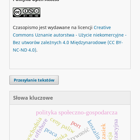
Czasopismo jest wydawane na licencji
Creative
Commons
Uznanie autorstwa - Użycie niekomercyjne -
Bez utworów zależnych 4.0 Międzynarodowe
(CC BY-
NC-ND 4.0)
.
Przesyłanie tekstów
Słowa kluczowe
polityka społeczno‐gospodarcza
ceny paliw
azja wschodnia
centra offshore
koszalin
port
zasiek
praca
efektywność