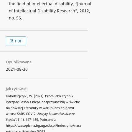
the field of intellectual disability, “Journal
of Intellectual Disability Research”, 2012,
no. 56.
PDF
Opublikowane
2021-08-30
Jak cytować
Kołodziejczyk , W. (2021). Praca jako czynnik
integracji osób z niepełnosprawnością w świetle
najnowszej literatury w warunkach epidemii
wirusa SARS-COV‐2.
Zeszyty Studenckie „Nasze
Studia"
, (11), 147–155. Pobrano z
https://czasopisma.bg.ug.edu.pl/index.php/nasz
estudia/article/view/6033