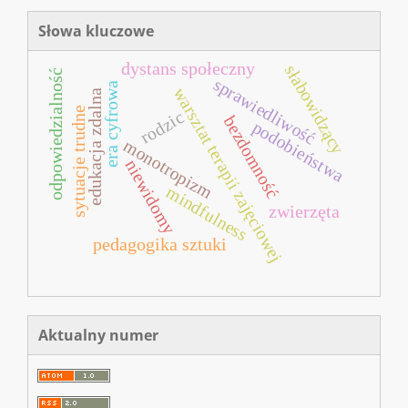
Słowa kluczowe
dystans społeczny
słabowidzący
odpowiedzialność
sprawiedliwość
era cyfrowa
warsztat terapii zajęciowej
edukacja zdalna
sytuacje trudne
rodzic
bezdomność
podobieństwa
monotropizm
niewidomy
mindfulness
zwierzęta
pedagogika sztuki
Aktualny numer