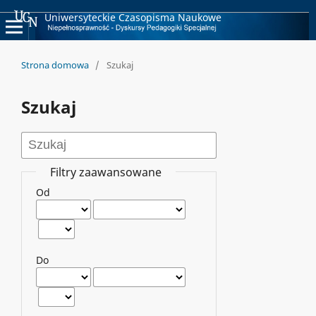
Uniwersyteckie Czasopisma Naukowe
Strona domowa
/
Szukaj
Szukaj
Filtry zaawansowane
Od
Do