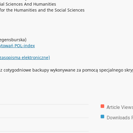
cial Sciences And Humanities
or the Humanities and the Social Sciences
regensburska)
cytowań POL-index
zasopisma elektroniczne)
z cotygodniowe backupy wykonywane za pomocą specjalnego skry