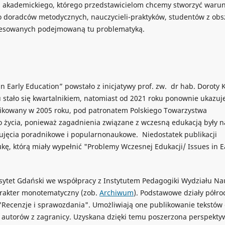
 akademickiego, którego przedstawicielom chcemy stworzyć warun
o doradców metodycznych, nauczycieli-praktyków, studentów z obs
eresowanych podejmowaną tu problematyką.
 Early Education” powstało z inicjatywy prof. zw. dr hab. Doroty K
ku stało się kwartalnikiem, natomiast od 2021 roku ponownie ukazuje
blikowany w 2005 roku, pod patronatem Polskiego Towarzystwa
 życia, ponieważ zagadnienia związane z wczesną edukacją były n
jęcia poradnikowe i popularnonaukowe. Niedostatek publikacji
ę, którą miały wypełnić "Problemy Wczesnej Edukacji/ Issues in E
ytet Gdański we współpracy z Instytutem Pedagogiki Wydziału Na
rakter monotematyczny (zob.
Archiwum
). Podstawowe działy półro
, "Recenzje i sprawozdania". Umożliwiają one publikowanie tekstów
 autorów z zagranicy. Uzyskana dzięki temu poszerzona perspekty