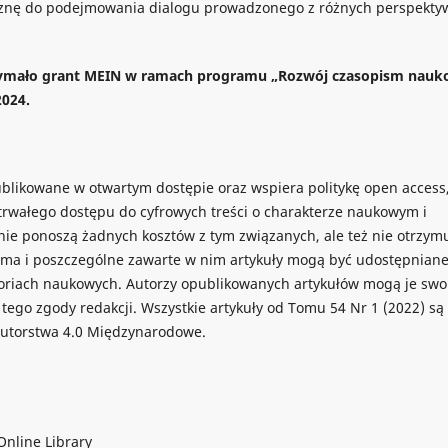
yznę do podejmowania dialogu prowadzonego z różnych perspekty
zymało grant MEIN w ramach programu „Rozwój czasopism nau
2024.
blikowane w otwartym dostępie oraz wspiera politykę open access,
trwałego dostępu do cyfrowych treści o charakterze naukowym i
ie ponoszą żadnych kosztów z tym związanych, ale też nie otrzymu
ma i poszczególne zawarte w nim artykuły mogą być udostępnian
toriach naukowych. Autorzy opublikowanych artykułów mogą je sw
tego zgody redakcji. Wszystkie artykuły od Tomu 54 Nr 1 (2022) są
autorstwa 4.0 Międzynarodowe.
Online Library