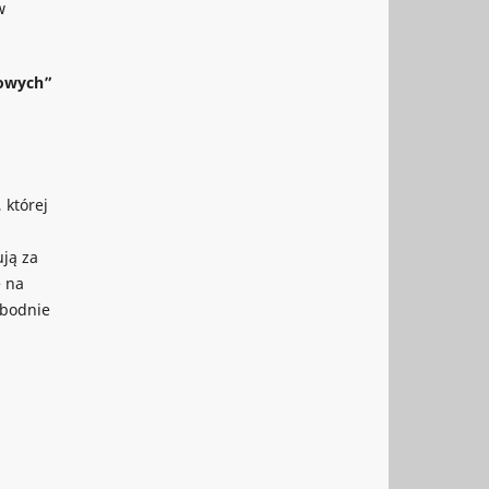
w
kowych”
 której
ją za
e na
obodnie