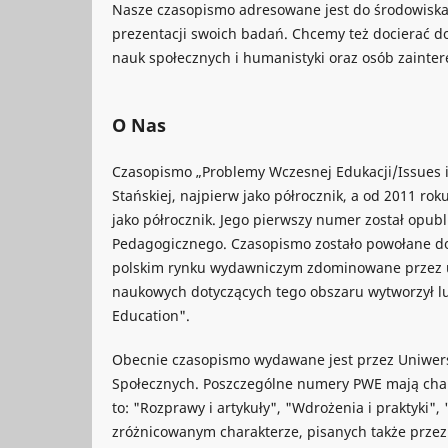
Nasze czasopismo adresowane jest do środowiska
prezentacji swoich badań. Chcemy też docierać d
nauk społecznych i humanistyki oraz osób zaint
O Nas
Czasopismo „Problemy Wczesnej Edukacji/Issues in
Stańskiej, najpierw jako półrocznik, a od 2011 ro
jako półrocznik. Jego pierwszy numer został opu
Pedagogicznego. Czasopismo zostało powołane do
polskim rynku wydawniczym zdominowane przez u
naukowych dotyczących tego obszaru wytworzył luk
Education".
Obecnie czasopismo wydawane jest przez Uniwers
Społecznych. Poszczególne numery PWE mają cha
to: "Rozprawy i artykuły", "Wdrożenia i praktyki"
zróżnicowanym charakterze, pisanych także przez