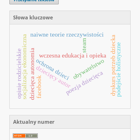
Słowa kluczowe
naiwne teorie rzeczywistości
socjalizacja ekonomiczna
dyskurs potrzeb dziecka
steam
podejście holistyczne
dziecięca autonomia
opinie rodzicielskie
wczesna edukacja i opieka
ochrona dzieci
obywatelstwo
dziecięcy autor
poezja dziecięca
facebook
Aktualny numer