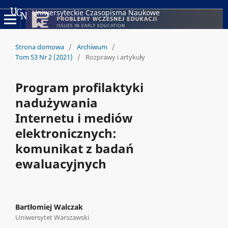
Uniwersyteckie Czasopisma Naukowe
Strona domowa
/
Archiwum
/
Tom 53 Nr 2 (2021)
/
Rozprawy i artykuły
Program profilaktyki
nadużywania
Internetu i mediów
elektronicznych:
komunikat z badań
ewaluacyjnych
Bartłomiej Walczak
Uniwersytet Warszawski