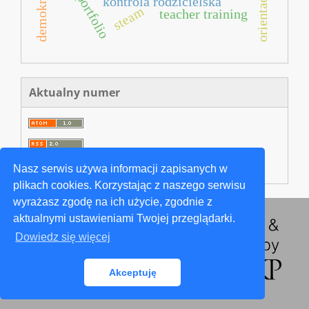
e-portfolio
kontrola rodzicielska
steam
teacher training
Aktualny numer
Nasz serwis używa informacji zapisanych w
plikach cookies. Korzystając z naszego serwisu
wyrażasz zgodę na ich użycie, zgodnie z
aktualnymi ustawieniami Twojej przeglądarki.
Dowiedz się więcej
Akceptuję