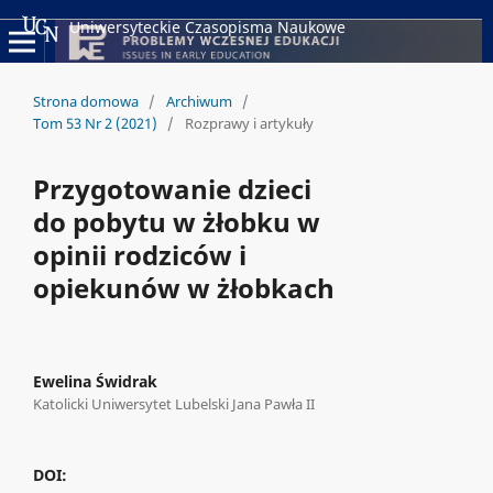
Uniwersyteckie Czasopisma Naukowe
Strona domowa
/
Archiwum
/
Tom 53 Nr 2 (2021)
/
Rozprawy i artykuły
Przygotowanie dzieci
do pobytu w żłobku w
opinii rodziców i
opiekunów w żłobkach
Ewelina Świdrak
Katolicki Uniwersytet Lubelski Jana Pawła II
DOI: