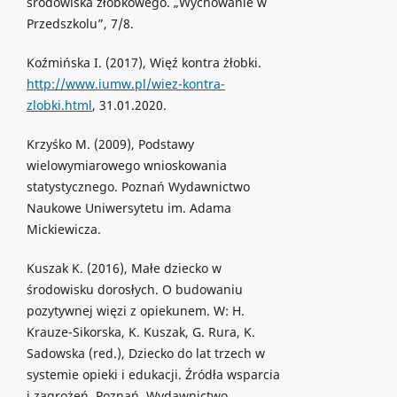
środowiska żłobkowego. „Wychowanie w
Przedszkolu”, 7/8.
Koźmińska I. (2017), Więź kontra żłobki.
http://www.iumw.pl/wiez-kontra-
zlobki.html
, 31.01.2020.
Krzyśko M. (2009), Podstawy
wielowymiarowego wnioskowania
statystycznego. Poznań Wydawnictwo
Naukowe Uniwersytetu im. Adama
Mickiewicza.
Kuszak K. (2016), Małe dziecko w
środowisku dorosłych. O budowaniu
pozytywnej więzi z opiekunem. W: H.
Krauze-Sikorska, K. Kuszak, G. Rura, K.
Sadowska (red.), Dziecko do lat trzech w
systemie opieki i edukacji. Źródła wsparcia
i zagrożeń. Poznań, Wydawnictwo