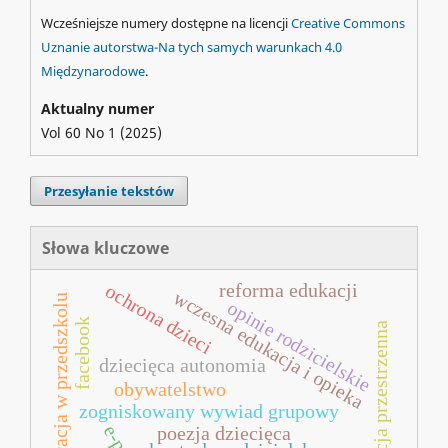
Wcześniejsze numery dostępne na licencji
Creative Commons
Uznanie autorstwa-Na tych samych warunkach 4.0
Międzynarodowe
.
Aktualny numer
Vol 60 No 1 (2025)
Przesyłanie tekstów
Słowa kluczowe
reforma edukacji
ochrona dzieci
wczesna edukacja i opieka
demokracja w przedszkolu
opinie rodzicielskie
facebook
orientacja przestrzenna
dziecięca autonomia
obywatelstwo
zogniskowany wywiad grupowy
poezja dziecięca