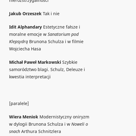
nierozstrzygalności
Jakub Orzeszek
Tak i nie
Idit Alphandary
Estetyczne fałsze i
moralne emocje w
Sanatorium pod
Klepsydrą
Brunona Schulza i w filmie
Wojciecha Hasa
Michał Paweł Markowski
Szybkie
samorództwo blagi. Schulz, Deleuze i
kwestia interpretacji
[paralele]
Wiera Meniok
Modernistyczny oniryzm
w dylogii Brunona Schulza i w
Noweli o
snach
Arthura Schnitzlera