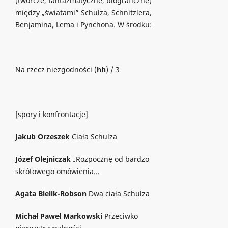
(twórcze, fantazmatyczne, biograficzne)
między „światami” Schulza, Schnitzlera,
Benjamina, Lema i Pynchona. W środku:
Na rzecz niezgodności (
hh
) / 3
[spory i konfrontacje]
Jakub Orzeszek
Ciała Schulza
Józef Olejniczak
„Rozpocznę od bardzo
skrótowego omówienia...
Agata Bielik-Robson
Dwa ciała Schulza
Michał Paweł Markowski
Przeciwko