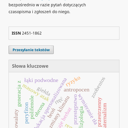
bezpośrednio w razie pytań dotyczących
czasopisma i zgłoszeń do niego.
ISSN
2451-1862
Przesyłanie tekstów
Słowa kluczowe
ryzyko
zoobentos
edukacja spersonalizowana
łąki podwodne
generacja z
masowy atak
giełda
antropocen
wymieranie tła
przestępstwo
zmiany klimatu
polifenole
rtęć
ład przestrzenny
obrona
peryfiton
paternalizm
rodzaje herbat
fizjologia
broń
kryptowaluty