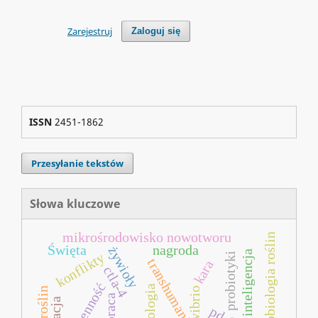
Zarejestruj
Zaloguj się
ISSN
2451-1862
Przesyłanie tekstów
Słowa kluczowe
mikrośrodowisko nowotworu
neurobiologia roślin
Święta
nagroda
żywioły
inteligencja
konflikty
probiotyki
transhumanizm
kara
ctla-4
patogenność
ekologia
vibrio