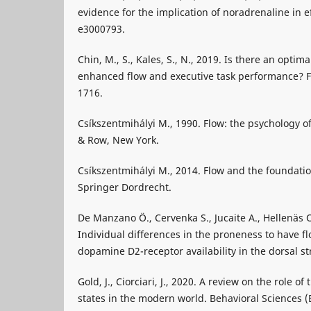
evidence for the implication of noradrenaline in ef
e3000793.
Chin, M., S., Kales, S., N., 2019. Is there an optim
enhanced flow and executive task performance? Fr
1716.
Csíkszentmihályi M., 1990. Flow: the psychology o
& Row, New York.
Csíkszentmihályi M., 2014. Flow and the foundatio
Springer Dordrecht.
De Manzano Ö., Cervenka S., Jucaite A., Hellenäs O.
Individual differences in the proneness to have fl
dopamine D2-receptor availability in the dorsal s
Gold, J., Ciorciari, J., 2020. A review on the role o
states in the modern world. Behavioral Sciences (B