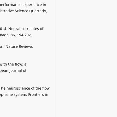
 performance experience in
strative Science Quarterly,
 2014. Neural correlates of
mage, 86, 194-202.
on. Nature Reviews
with the flow: a
pean Journal of
 The neuroscience of the flow
ephrine system. Frontiers in