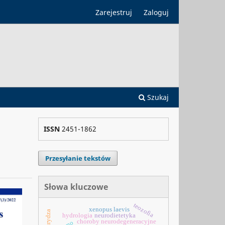
Zarejestruj
Zaloguj
Szukaj
ISSN
2451-1862
Przesyłanie tekstów
Słowa kluczowe
teozofia
xenopus laevis
neurodietetyka
hydrologia
choroby neurodegeneracyjne