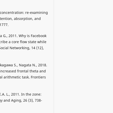
s concentration: re-examining
ttention, absorption, and
 1777.
va G., 2011. Why is Facebook
ibe a core flow state while
ocial Networking, 14 (12),
akagawa S., Nagata N., 2018.
 increased frontal theta and
 arithmetic task. Frontiers
E.A. L., 2011. In the zone:
gy and Aging, 26 (3), 738-