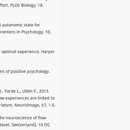
fort. PLOS Biology, 18:
al autonomic state for
ontiers in Psychology, 10,
f optimal experience. Harper
ns of positive psychology.
, Farde L., Ullén F., 2013.
ow experiences are linked to
triatum. NeuroImage, 67, 1-6.
f the neuroscience of flow
asel, Switzerland), 10 (9),