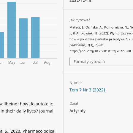
2022-12-19
Jak cytować
Matacz, J., Osińska, A., Komornicka, N., N
J., & Antkowiak, N. (2022). Płyń przez życi
flow – jak działa zjawisko przepływu?.
Tu
Gedanensis
,
7
(3), 73–81.
https://doi.org/10.26881/tutg.2022.3.08
Formaty cytowań
Numer
Tom 7 Nr 3 (2022)
Dział
wellbeing: how do autotelic
Artykuły
n their daily lives? Journal
et, S., 2020. Pharmacological