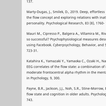
137.
Marty-Dugas, J., Smilek, D., 2019. Deep, effortles
the flow concept and exploring relations with ina
personality. Psychological Research, 83 (8), 1760-
Mauri M., Cipresso P., Balgera A., Villamira M., Ri
so successful? Psychophysiological measures descr
using Facebook. Cyberpsychology, Behavior, and S
723-31.
Katahira K., Yamazaki Y., Yamaoka C., Ozaki H., N
EEG correlates of the flow state: a combination of
moderate frontocentral alpha rhythm in the mental
in Psychology, 9, 300.
Payne, B.R., Jackson, J.J., Noh, S.R., Stine-Morrow, 
flow state and cognition in older adults. Psycholo
743.