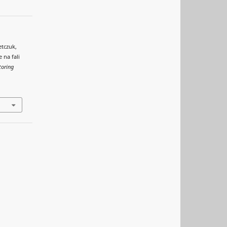
etczuk,
e na fali
toring