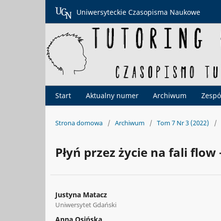
Uniwersyteckie Czasopisma Naukowe
Start
Aktualny numer
Archiwum
Zespó
Strona domowa
/
Archiwum
/
Tom 7 Nr 3 (2022)
/
Płyń przez życie na fali flow
Justyna Matacz
Uniwersytet Gdański
Anna Osińska