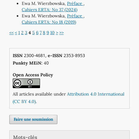
Ewa M. Wierzbowska,
Préface
,
Cahiers ERTA: No 37 (2024)
Ewa M. Wierzbowska,
Préface
,
Cahiers ERTA: No 18 (2019)
<<
<
1
2
3
4
5
6
7
8
9
10
>
>>
2300-4681,
2353-8953
ISSN
e-ISSN
0
Punkty MEiN:
4
Open Access Policy
All articles available under
Attribution 4.0 International
(CC BY 4.0)
.
Faire une soumission
Mots-clés