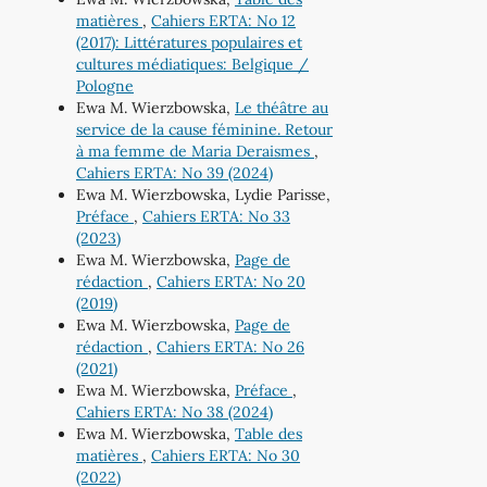
matières
,
Cahiers ERTA: No 12
(2017): Littératures populaires et
cultures médiatiques: Belgique /
Pologne
Ewa M. Wierzbowska,
Le théâtre au
service de la cause féminine. Retour
à ma femme de Maria Deraismes
,
Cahiers ERTA: No 39 (2024)
Ewa M. Wierzbowska, Lydie Parisse,
Préface
,
Cahiers ERTA: No 33
(2023)
Ewa M. Wierzbowska,
Page de
rédaction
,
Cahiers ERTA: No 20
(2019)
Ewa M. Wierzbowska,
Page de
rédaction
,
Cahiers ERTA: No 26
(2021)
Ewa M. Wierzbowska,
Préface
,
Cahiers ERTA: No 38 (2024)
Ewa M. Wierzbowska,
Table des
matières
,
Cahiers ERTA: No 30
(2022)