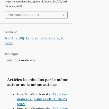
https://czasopisma.bg.ug.edu.pl/index.php/CE/arti
cle/view/1079
Formats de citations
Numéro
No 14 (2018): La terre, le territoire, la
carte
Rubrique
Table des matières
Articles les plus lus par le même
auteur ou la même autrice
Ewa M. Wierzbowska,
Table des
matières
,
Cahiers ERTA: No 25
(2021)
Ewa M. Wierzbowska,
Table des