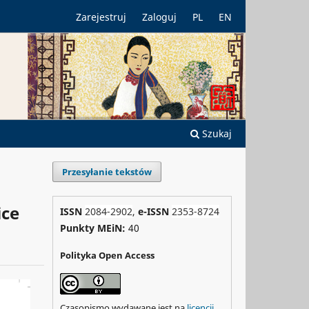
Zarejestruj
Zaloguj
PL
EN
Szukaj
Przesyłanie tekstów
ice
ISSN
2084-2902
,
e-ISSN
2353-8724
Punkty MEiN:
40
Polityka Open Access
Czasopismo wydawane jest na
licencji