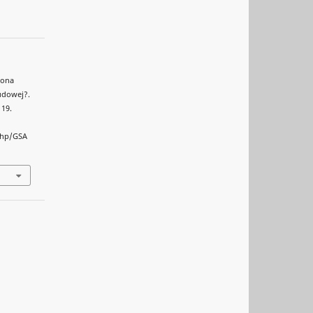
rona
udowej?.
119.
php/GSA