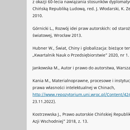
z okazji 60-lecia nawiązania stosunków dyplomaty
Chińską Republiką Ludową, red. J. Włodarski, K. Z
2010.
Górnicki L., Rozwój idei praw autorskich: od staroż
światowej, Wrocław 2013.
Hubner W., Świat, Chiny i globalizacja: bieżące te
„Kwartalnik Nauk o Przedsiębiorstwie” 2020, nr 1.
Jankowska M., Autor i prawo do autorstwa, Warsz
Kania M., Materialnoprawne, procesowe i instytu
prawa własności intelektualnej w Chinach,
http://www.repozytorium.uni.wroc.pl/Content/42
23.11.2022).
Kostrzewska J., Prawo autorskie Chińskiej Republi
Azji Wschodniej” 2018, z. 13.