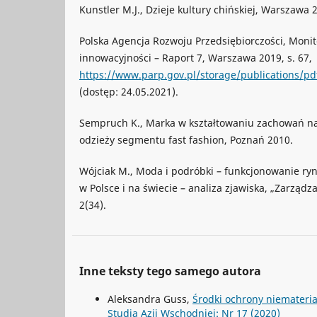
Kunstler M.J., Dzieje kultury chińskiej, Warszawa 
Polska Agencja Rozwoju Przedsiębiorczości, Moni
innowacyjności – Raport 7, Warszawa 2019, s. 67,
https://www.parp.gov.pl/storage/publications/p
(dostęp: 24.05.2021).
Sempruch K., Marka w kształtowaniu zachowań 
odzieży segmentu fast fashion, Poznań 2010.
Wójciak M., Moda i podróbki – funkcjonowanie r
w Polsce i na świecie – analiza zjawiska, „Zarządz
2(34).
Inne teksty tego samego autora
Aleksandra Guss,
Środki ochrony niemateri
Studia Azji Wschodniej: Nr 17 (2020)