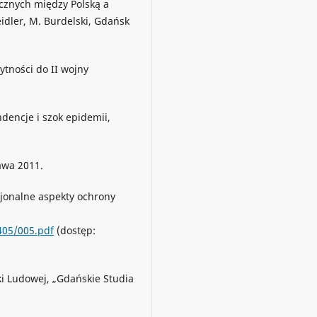
cznych między Polską a
eidler, M. Burdelski, Gdańsk
ytności do II wojny
ndencje i szok epidemii,
awa 2011.
cjonalne aspekty ochrony
405/005.pdf
(dostęp:
ki Ludowej, „Gdańskie Studia