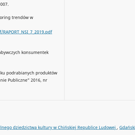
2007.
toring trendów w
df/RAPORT_NSI_7_2019.pdf
nabywczych konsumentek
ynku podrabianych produktów
anie Publiczne” 2016, nr
alnego dziedzictwa kultury w Chińskiej Republice Ludowej
,
Gdańsk