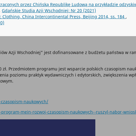
utraconych przez Chińską Republikę Ludową na przykładzie odzyski
,
Gdańskie Studia Azji Wschodniej: Nr 20 (2021)
 Clothing, China Intercontinental Press, Beijing 2014, ss. 184
,
20)
iów Azji Wschodniej” jest dofinansowane z budżetu państwa w 
 zł. Przedmiotem programu jest wsparcie polskich czasopism nauko
enia poziomu praktyk wydawniczych i edytorskich, zwiększenia wp
kowym.
oj-czasopism-naukowych/
y-program-mein-rozwoj-czasopism-naukowych--ruszyl-nabor-wnio