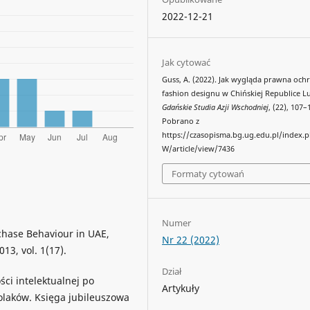
2022-12-21
Jak cytować
Guss, A. (2022). Jak wygląda prawna och
fashion designu w Chińskiej Republice L
Gdańskie Studia Azji Wschodniej
, (22), 107–
Pobrano z
https://czasopisma.bg.ug.edu.pl/index.
W/article/view/7436
Formaty cytowań
Numer
rchase Behaviour in UAE,
Nr 22 (2022)
3, vol. 1(17).
Dział
ci intelektualnej po
Artykuły
olaków. Księga jubileuszowa