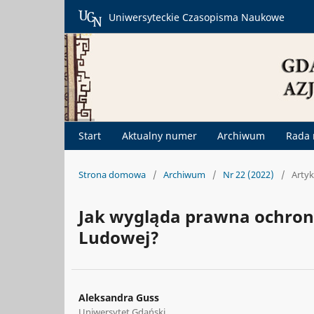
Uniwersyteckie Czasopisma Naukowe
Start
Aktualny numer
Archiwum
Rada
Strona domowa
/
Archiwum
/
Nr 22 (2022)
/
Artyk
Jak wygląda prawna ochrona
Ludowej?
Aleksandra Guss
Uniwersytet Gdański