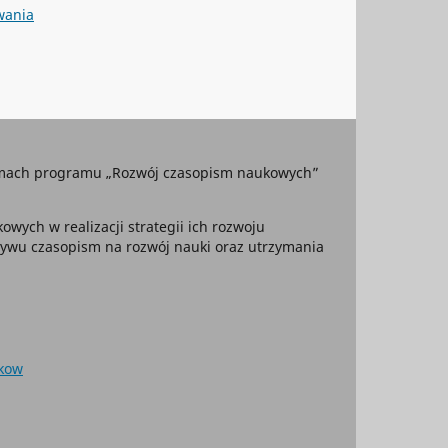
wania
ramach programu „Rozwój czasopism naukowych”
wych w realizacji strategii ich rozwoju
ływu czasopism na rozwój nauki oraz utrzymania
skow