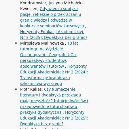
Kondratowicz, Justyna Michałek–
Kwiecień,
Gdy wiedza spotyka
pasję: refleksje o przekraczaniu
granic wiedzy i odwadze w
konkursie seminariów kursowych
,
Horyzonty Edukacji Akademickiej:
Nr 3 (2025): Dydaktyka bez granic?
Mirosława Malinowska ,
10 lat
tutoringu na Wydziale
Oceanografii i Geografii UG z
perspektywy studentów,
absolwentów i tutorów
,
Horyzonty
Edukacji Akademickiej: Nr 2 (2024):
Transformacje krajobrazu
szkolnictwa wyższego
Piotr Kallas,
Czy tłumaczenie
literatury i dydaktyka przekładu
mają przyszłość? Intuicje twórców i
przepowiednie futurologów a
praktyka dydaktyczna
,
Horyzonty
Edukacji Akademickiej: Nr 3 (2025):
Dydaktyka bez granic?