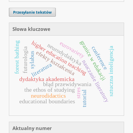
Przesyłanie tekstów
Słowa kluczowe
granice w edukacji
higher education teaching
eurovariety
forest bathing
neurodydaktyka
conference
sztuczna inteligencja
futurologia
efekty kształcenia
sylabus
nauczanie literatury
literatura
dydaktyka akademicka
błąd przewidywania
the ethos of studying
stres
tutorial
neurodidactics
educational boundaries
Aktualny numer