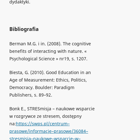
dydaktyki.
Bibliografia
Berman M.G. i in. (2008). The cognitive
benefits of interacting with nature. «
Psychological Science » nr19, s. 1207.
Biesta, G. (2010). Good Education in an
Age of Measurement: Ethics, Politics,
Democracy. Boulder: Paradigm
Publishers, s. 89–92.
Bonk E., STRESmisja – naukowe wsparcie
w rozgrywce ze stresem, dostępny
na:
https://swps.pl/centrum–
prasowe/informacje–prasowe/36084–
stresmisja–naukowe–wsparcie–w–