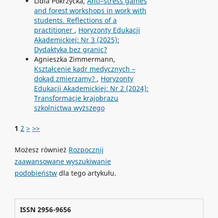
Lidia Pokrzycka,
Anti–stress games
and forest workshops in work with
students. Reflections of a
practitioner
,
Horyzonty Edukacji
Akademickiej: Nr 3 (2025):
Dydaktyka bez granic?
Agnieszka Zimmermann,
Kształcenie kadr medycznych –
dokąd zmierzamy?
,
Horyzonty
Edukacji Akademickiej: Nr 2 (2024):
Transformacje krajobrazu
szkolnictwa wyższego
1
2
>
>>
Możesz również
Rozpocznij
zaawansowane wyszukiwanie
podobieństw
dla tego artykułu.
ISSN 2956-9656