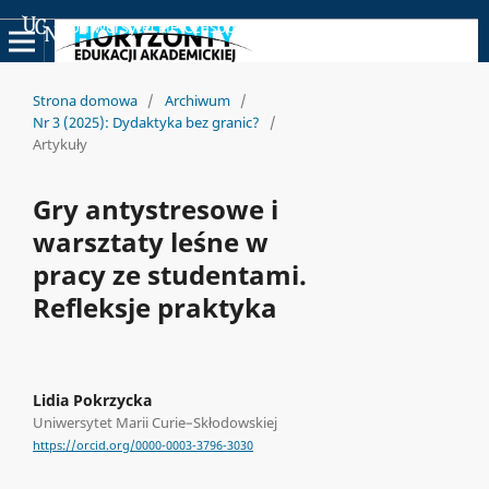
Uniwersyteckie Czasopisma Naukowe
Strona domowa
/
Archiwum
/
Nr 3 (2025): Dydaktyka bez granic?
/
Artykuły
Gry antystresowe i
warsztaty leśne w
pracy ze studentami.
Refleksje praktyka
Lidia Pokrzycka
Uniwersytet Marii Curie–Skłodowskiej
https://orcid.org/0000-0003-3796-3030