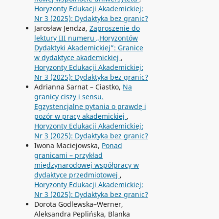
Horyzonty Edukacji Akademickiej:
Nr 3 (2025): Dydaktyka bez granic?
Jarosław Jendza,
Zaproszenie do
lektury III numeru „Horyzontów
Dydaktyki Akademickiej”: Granice
w dydaktyce akademickiej
,
Horyzonty Edukacji Akademickiej:
Nr 3 (2025): Dydaktyka bez granic?
Adrianna Sarnat – Ciastko,
Na
granicy ciszy i sensu.
Egzystencjalne pytania o prawdę i
pozór w pracy akademickiej
,
Horyzonty Edukacji Akademickiej:
Nr 3 (2025): Dydaktyka bez granic?
Iwona Maciejowska,
Ponad
granicami – przykład
międzynarodowej współpracy w
dydaktyce przedmiotowej
,
Horyzonty Edukacji Akademickiej:
Nr 3 (2025): Dydaktyka bez granic?
Dorota Godlewska–Werner,
Aleksandra Peplińska, Blanka