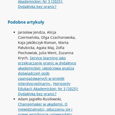
Akademickiej: Nr 3 (2025):
Dydaktyka bez granic?
Podobne artykuły
Jarosław Jendza, Alicja
Czermańska, Olga Czachorowska,
Kaja Jakóbczyk-Roman, Marta
Pałubicka, Agata Maj, Zofia
Piechowiak, Julia Went, Zuzanna
Krych,
Service learning jako
przekraczanie granic w dydaktyce
akademickiej: jakościowa analiza
doświadczeń osób
zaangażowanych w projekt
interdyscyplinarny
,
Horyzonty
Edukacji Akademickiej: Nr 3 (2025):
Dydaktyka bez granic?
Adam Jagiełło-Rusiłowski,
Changemaker w akademii. O
niewidzialności, oduczaniu się i
nowej wspólnocie uniwersytetu
,