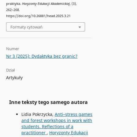
praktyka.
Horyzonty Edukacji Akademickiej
, (3),
262–268.
https://doi.org/10.26881/head.2025.3.21
Formaty cytowań
Numer
Nr 3 (2025): Dydaktyka bez granic?
Dział
Artykuły
Inne teksty tego samego autora
Lidia Pokrzycka,
Anti–stress games
and forest workshops in work with
students. Reflections of a
practitioner
,
Horyzonty Edukacji