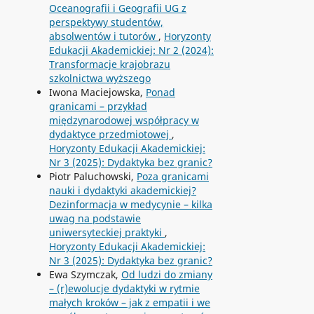
Oceanografii i Geografii UG z
perspektywy studentów,
absolwentów i tutorów
,
Horyzonty
Edukacji Akademickiej: Nr 2 (2024):
Transformacje krajobrazu
szkolnictwa wyższego
Iwona Maciejowska,
Ponad
granicami – przykład
międzynarodowej współpracy w
dydaktyce przedmiotowej
,
Horyzonty Edukacji Akademickiej:
Nr 3 (2025): Dydaktyka bez granic?
Piotr Paluchowski,
Poza granicami
nauki i dydaktyki akademickiej?
Dezinformacja w medycynie – kilka
uwag na podstawie
uniwersyteckiej praktyki
,
Horyzonty Edukacji Akademickiej:
Nr 3 (2025): Dydaktyka bez granic?
Ewa Szymczak,
Od ludzi do zmiany
– (r)ewolucje dydaktyki w rytmie
małych kroków – jak z empatii i we