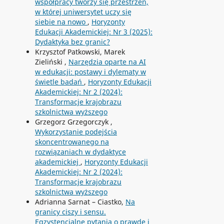
współpracy tworzy się przestrzeń,
w której uniwersytet uczy się
siebie na nowo
,
Horyzonty
Edukacji Akademickiej: Nr 3 (2025):
Dydaktyka bez granic?
Krzysztof Patkowski, Marek
Zieliński ,
Narzędzia oparte na AI
w edukacji: postawy i dylematy w
świetle badań
,
Horyzonty Edukacji
Akademickiej: Nr 2 (2024):
Transformacje krajobrazu
szkolnictwa wyższego
Grzegorz Grzegorczyk ,
Wykorzystanie podejścia
skoncentrowanego na
rozwiązaniach w dydaktyce
akademickiej
,
Horyzonty Edukacji
Akademickiej: Nr 2 (2024):
Transformacje krajobrazu
szkolnictwa wyższego
Adrianna Sarnat – Ciastko,
Na
granicy ciszy i sensu.
Egzystencjalne pytania o prawdę i