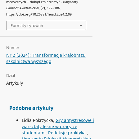
medycznych – dokąd zmierzamy? .
Horyzonty
Edukacji Akademickiej
, (2), 177–186.
https://doi.org/10.26881/head.2024.2.09
Formaty cytowań
Numer
Nr 2 (2024): Transformacje krajobrazu
szkolnictwa wyższego
Dział
Artykuły
Podobne artykuły
Lidia Pokrzycka,
Gry antystresowe i
warsztaty leśne w pracy ze
studentami. Refleksje praktyka
,
Horyzonty Edukacji Akademickiej: