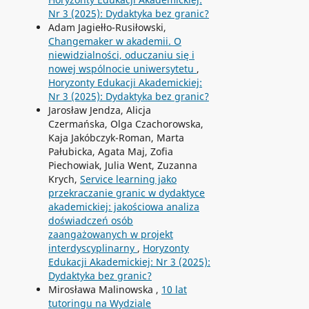
Nr 3 (2025): Dydaktyka bez granic?
Adam Jagiełło-Rusiłowski,
Changemaker w akademii. O
niewidzialności, oduczaniu się i
nowej wspólnocie uniwersytetu
,
Horyzonty Edukacji Akademickiej:
Nr 3 (2025): Dydaktyka bez granic?
Jarosław Jendza, Alicja
Czermańska, Olga Czachorowska,
Kaja Jakóbczyk-Roman, Marta
Pałubicka, Agata Maj, Zofia
Piechowiak, Julia Went, Zuzanna
Krych,
Service learning jako
przekraczanie granic w dydaktyce
akademickiej: jakościowa analiza
doświadczeń osób
zaangażowanych w projekt
interdyscyplinarny
,
Horyzonty
Edukacji Akademickiej: Nr 3 (2025):
Dydaktyka bez granic?
Mirosława Malinowska ,
10 lat
tutoringu na Wydziale