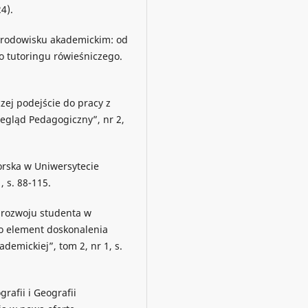
4).
 środowisku akademickim: od
 tutoringu rówieśniczego.
czej podejście do pracy z
zegląd Pedagogiczny”, nr 2,
torska w Uniwersytecie
, s. 88-115.
 rozwoju studenta w
o element doskonalenia
ademickiej”, tom 2, nr 1, s.
rafii i Geografii