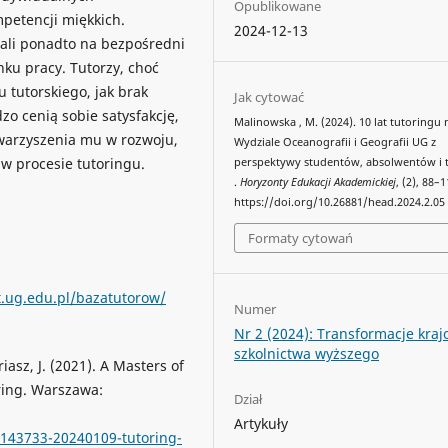
Opublikowane
petencji miękkich.
2024-12-13
ali ponadto na bezpośredni
nku pracy. Tutorzy, choć
 tutorskiego, jak brak
Jak cytować
o cenią sobie satysfakcję,
Malinowska , M. (2024). 10 lat tutoringu 
owarzyszenia mu w rozwoju,
Wydziale Oceanografii i Geografii UG z
 w procesie tutoringu.
perspektywy studentów, absolwentów i 
.
Horyzonty Edukacji Akademickiej
, (2), 88–1
https://doi.org/10.26881/head.2024.2.05
Formaty cytowań
t.ug.edu.pl/bazatutorow/
Numer
Nr 2 (2024): Transformacje kra
szkolnictwa wyższego
riasz, J. (2021). A Masters of
ring. Warszawa:
Dział
Artykuły
/143733-20240109-tutoring-