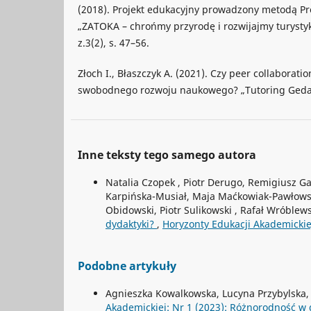
(2018). Projekt edukacyjny prowadzony metodą P
„ZATOKA – chrońmy przyrodę i rozwijajmy turysty
z.3(2), s. 47–56.
Złoch I., Błaszczyk A. (2021). Czy peer collaborat
swobodnego rozwoju naukowego? „Tutoring Gedanen
Inne teksty tego samego autora
Natalia Czopek , Piotr Derugo, Remigiusz Ga
Karpińska-Musiał, Maja Maćkowiak-Pawłows
Obidowski, Piotr Sulikowski , Rafał Wróblews
dydaktyki?
,
Horyzonty Edukacji Akademickie
Podobne artykuły
Agnieszka Kowalkowska, Lucyna Przybylska
Akademickiej: Nr 1 (2023): Różnorodność w 