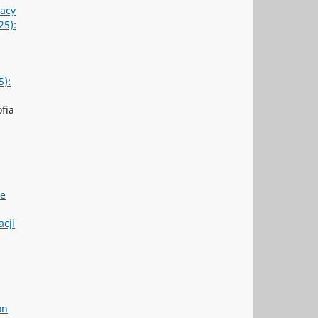
racy
25):
5):
fia
ie
cji
on