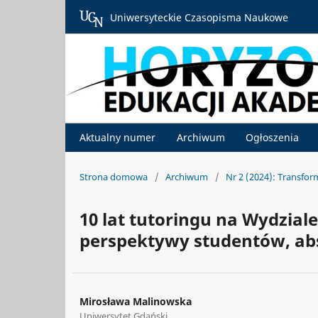
Uniwersyteckie Czasopisma Naukowe
Aktualny numer
Archiwum
Ogłoszenia
Strona domowa
/
Archiwum
/
Nr 2 (2024): Transfor
10 lat tutoringu na Wydziale
perspektywy studentów, ab
Mirosława Malinowska
Uniwersytet Gdański