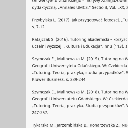
Uniwersytetu Gdańskiego – motywy zaangażowani
dydaktyczną. „Annales UMCS,” Sectio B, Vol. LXX, z.
Przybylska L. (2017). Jak przygotować fotoesej. „Tu
s. 7-12.
Ratajczak S. (2016). Tutoring akademicki – korzyśc
uczelni wyższej. „Kultura i Edukacja”, nr 3 (113), 
Szymczak E., Malinowska M. (2015). Tutoring na W
Geografii Uniwersytetu Gdańskiego. W: Czekierda P.
„Tutoring. Teoria, praktyka, studia przypadków”.
Kluwer Business, s. 239-244.
Szymczak E., Malinowska M. (2018). Tutoring na W
Geografii Uniwersutetu Gdańskiego. W: Czekierda P.
„Tutoring. Teoria, praktyka. Studia przypadków”. 
247-257.
Tykarska M., Jarzembińska B., Konarzewska Z., Nuc