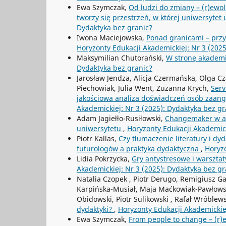
Ewa Szymczak,
Od ludzi do zmiany – (r)ewol
tworzy się przestrzeń, w której uniwersytet
Dydaktyka bez granic?
Iwona Maciejowska,
Ponad granicami – prz
Horyzonty Edukacji Akademickiej: Nr 3 (2025
Maksymilian Chutorański,
W stronę akademi
Dydaktyka bez granic?
Jarosław Jendza, Alicja Czermańska, Olga C
Piechowiak, Julia Went, Zuzanna Krych,
Serv
jakościowa analiza doświadczeń osób zaang
Akademickiej: Nr 3 (2025): Dydaktyka bez gr
Adam Jagiełło-Rusiłowski,
Changemaker w aka
uniwersytetu
,
Horyzonty Edukacji Akademick
Piotr Kallas,
Czy tłumaczenie literatury i dy
futurologów a praktyka dydaktyczna
,
Horyzo
Lidia Pokrzycka,
Gry antystresowe i warsztat
Akademickiej: Nr 3 (2025): Dydaktyka bez gr
Natalia Czopek , Piotr Derugo, Remigiusz Ga
Karpińska-Musiał, Maja Maćkowiak-Pawłows
Obidowski, Piotr Sulikowski , Rafał Wróblews
dydaktyki?
,
Horyzonty Edukacji Akademickie
Ewa Szymczak,
From people to change – (r)