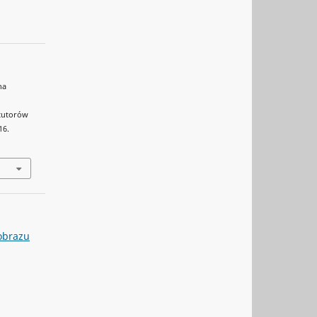
na
tutorów
16.
jobrazu