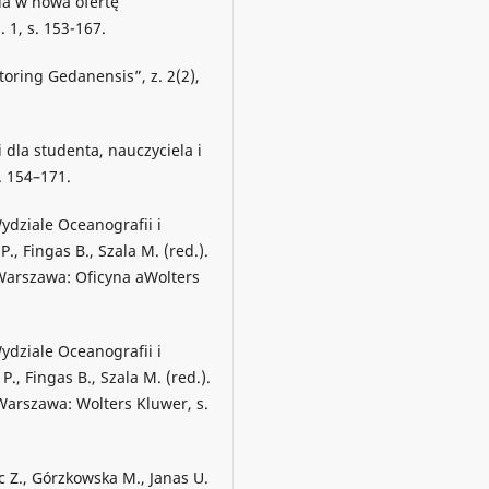
a w nowa ofertę
 1, s. 153-167.
toring Gedanensis”, z. 2(2),
i dla studenta, nauczyciela i
s. 154–171.
ydziale Oceanografii i
, Fingas B., Szala M. (red.).
 Warszawa: Oficyna aWolters
ydziale Oceanografii i
, Fingas B., Szala M. (red.).
Warszawa: Wolters Kluwer, s.
 Z., Górzkowska M., Janas U.