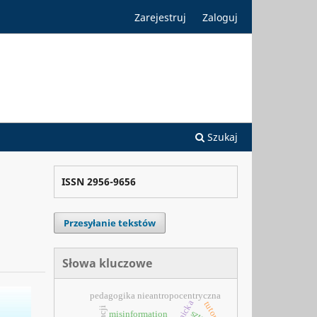
Zarejestruj
Zaloguj
Szukaj
ISSN 2956-9656
Przesyłanie tekstów
Słowa kluczowe
pedagogika nieantropocentryczna
tutorial
misinformation