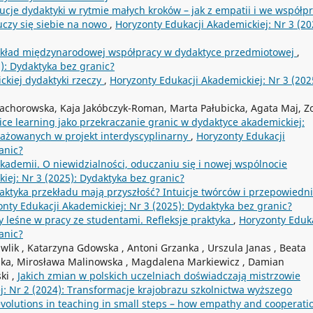
ucje dydaktyki w rytmie małych kroków – jak z empatii i we współp
 uczy się siebie na nowo
,
Horyzonty Edukacji Akademickiej: Nr 3 (20
ykład międzynarodowej współpracy w dydaktyce przedmiotowej
,
): Dydaktyka bez granic?
ckiej dydaktyki rzeczy
,
Horyzonty Edukacji Akademickiej: Nr 3 (202
zachorowska, Kaja Jakóbczyk-Roman, Marta Pałubicka, Agata Maj, Zo
ice learning jako przekraczanie granic w dydaktyce akademickiej:
ażowanych w projekt interdyscyplinarny
,
Horyzonty Edukacji
anic?
demii. O niewidzialności, oduczaniu się i nowej wspólnocie
iej: Nr 3 (2025): Dydaktyka bez granic?
daktyka przekładu mają przyszłość? Intuicje twórców i przepowiedn
nty Edukacji Akademickiej: Nr 3 (2025): Dydaktyka bez granic?
y leśne w pracy ze studentami. Refleksje praktyka
,
Horyzonty Eduka
anic?
wlik , Katarzyna Gdowska , Antoni Grzanka , Urszula Janas , Beata
ka, Mirosława Malinowska , Magdalena Markiewicz , Damian
ki ,
Jakich zmian w polskich uczelniach doświadczają mistrzowie
j: Nr 2 (2024): Transformacje krajobrazu szkolnictwa wyższego
evolutions in teaching in small steps – how empathy and cooperati