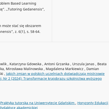
roblem Based Learning
kę”. „Tutoring Gedanensis”,
ion może stać się obszarem
sis”, z. 6(1), s. 58-64.
wlik , Katarzyna Gdowska , Antoni Grzanka , Urszula Janas , Beata
ka, Mirosława Malinowska , Magdalena Markiewicz , Damian
ki ,
Jakich zmian w polskich uczelniach doświadczają mistrzowie
j: Nr 2 (2024): Transformacje krajobrazu szkolnictwa wyższego
,
Praktyka tutorska na Uniwersytecie Gdańskim
,
Horyzonty Edukacji
dydaktyce akademickiej