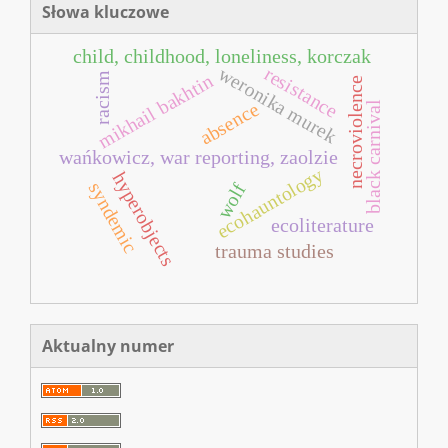
Słowa kluczowe
child, childhood, loneliness, korczak
weronika murek
resistance
mikhail bakhtin
racism
necroviolence
absence
black carnival
wańkowicz, war reporting, zaolzie
ecohauntology
hyperobjects
syndemic
wolf
ecoliterature
trauma studies
Aktualny numer