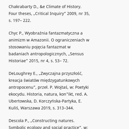
Chakrabarty D., &e Climate of History.
Four theses, „Critical Inquiry” 2009, nr 35,
s. 197– 222.
Chyc P., Wyobraźnia fantazmatyczna a
animizm w Amazonii. O ograniczeniach w
stosowaniu pojęcia fantazmat w
badaniach antropologicznych, „Sensus
Historiae” 2015, nr 4, s. 53– 72.
DeLoughrey E., „Zwyczajna przyszłość,
kreacja światów międzygatunkowych
antropocenu”, przeł. P. Wojtaś, w: Poetyki
ekocydu. Historia, natura, kon"ikt, red. A.
Ubertowska, D. Korczyńska-Partyka, E.
Kuliś, Warszawa 2019, s. 313–344.
Descola P., „Constructing natures.
Symbolic ecology and social practice”, w: