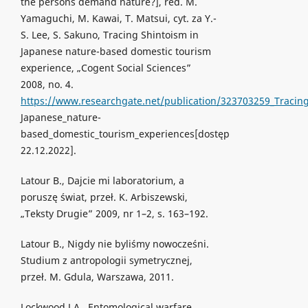
the persons demand nature?], red. M.
Yamaguchi, M. Kawai, T. Matsui, cyt. za Y.-
S. Lee, S. Sakuno, Tracing Shintoism in
Japanese nature-based domestic tourism
experience, „Cogent Social Sciences”
2008, no. 4.
https://www.researchgate.net/publication/323703259_Tracing
Japanese_nature-
based_domestic_tourism_experiences[dostęp
22.12.2022].
Latour B., Dajcie mi laboratorium, a
poruszę świat, przeł. K. Arbiszewski,
„Teksty Drugie” 2009, nr 1–2, s. 163–192.
Latour B., Nigdy nie byliśmy nowocześni.
Studium z antropologii symetrycznej,
przeł. M. Gdula, Warszawa, 2011.
Lockwood J.A., Entomological warfare.