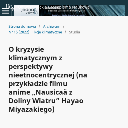
Uniwersyteckie Czasopisma Naukowe
Strona domowa
/
Archiwum
/
Nr 15 (2022): Fikcje klimatyczne
/
Studia
O kryzysie
klimatycznym z
perspektywy
nieetnocentrycznej (na
przykładzie filmu
anime „Nausicaä z
Doliny Wiatru” Hayao
Miyazakiego)