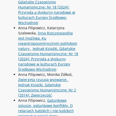
Gdańskie Czasopismo
Humanistyczne: Nr 18 (2024):
Przyroda a dyskursy narodowe w
kulturach Europy Środkowo-
Wschodniej
Anna Filipowicz, Katarzyna
Szalewska,
Inna Rzeczpospolita
jest możliwa. Ku
nieantropocentrycznym politykom
natury
,
Jednak Książki. Gdańskie
Czasopismo Humanistyczne: Nr 18
(2024): Przyroda a dyskursy
narodowe w kulturach Europy
Środkowo-Wschodniej
Anna Filipowicz, Monika Żółkoś,
Zwierzęta rzucają wyzwanie
,
Jednak Książki. Gdańskie
Czasopismo Humanistyczne: Nr 2
(2014): Zwierzęcość
Anna Filipowicz,
Gatunkowe
sojusze, gatunkowe konflikty. O
relacjach ludzkich i nie-ludzkich
zwierząt w poezji Anny