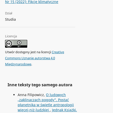
Nr 15 (2022): Fikcje klimatyczne
Dział
Studia
Licencja
Utwór dostępny jest na licencji
Creative
Commons Uznanie autorstwa 4.0
Międzynarodowe
.
Inne teksty tego samego autora
Anna Filipowicz,
O ludowych
„zaklinaczach pogody". Postać
płanetnika w świetle antropologii
więcej-niż-ludzkiej
,
Jednak Książki.