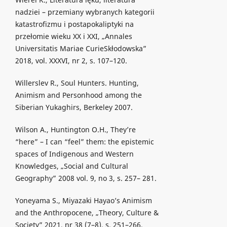
nadziei – przemiany wybranych kategorii
katastrofizmu i postapokaliptyki na
przełomie wieku XX i XXI, „Annales
Universitatis Mariae CurieSkłodowska”
2018, vol. XXXVI, nr 2, s. 107–120.
Willerslev R., Soul Hunters. Hunting,
Animism and Personhood among the
Siberian Yukaghirs, Berkeley 2007.
Wilson A., Huntington O.H., They’re
“here” – I can “feel” them: the epistemic
spaces of Indigenous and Western
Knowledges, „Social and Cultural
Geography” 2008 vol. 9, no 3, s. 257– 281.
Yoneyama S., Miyazaki Hayao’s Animism
and the Anthropocene, „Theory, Culture &
Society” 2021, nr 38 (7–8), s. 251–266.