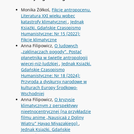
Monika Żółkoś,
Fikcje antropocenu.
Literatura XXI wieku wobec
katastrofy klimatycznej
,
Jednak
Książki. Gdańskie Czasopismo
Humanistyczne: Nr 15 (2022):
Fikcje klimatyczne
Anna Filipowicz,
O ludowych
„zaklinaczach pogody". Postać
płanetnika w świetle antropologii
więcej-niż-ludzkiej
,
Jednak Książki.
Gdańskie Czasopismo
Humanistyczne: Nr 18 (2024):
Przyroda a dyskursy narodowe w
kulturach Europy Środkowo-
Wschodniej
Anna Filipowicz,
O kryzysie
klimatycznym z perspektywy
nieetnocentrycznej (na przykładzie
filmu anime „Nausicaä z Doliny
Wiatru” Hayao Miyazakiego)
,
Jednak Książki. Gdańskie