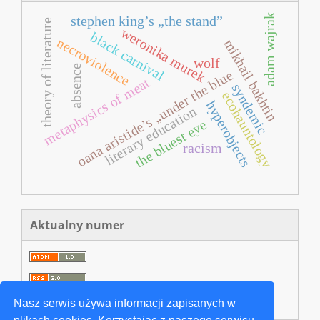
adam wajrak
stephen king’s „the stand”
theory of literature
weronika murek
black carnival
necroviolence
mikhail bakhtin
wolf
absence
oana aristide’s „under the blue
metaphysics of meat
syndemic
ecohauntology
hyperobjects
literary education
the bluest eye
racism
Aktualny numer
Nasz serwis używa informacji zapisanych w