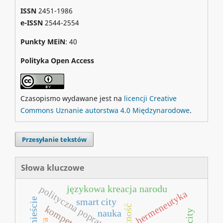
ISSN
2451-1986
e-ISSN
2544-2554
Punkty MEiN
: 40
Polityka Open Access
Czasopismo wydawane jest na
licencji Creative
Commons Uznanie autorstwa 4.0 Międzynarodowe
.
Przesyłanie tekstów
Słowa kluczowe
językowa kreacja narodu
polityczna poprawność
hermeneutyka
smart city
nauka