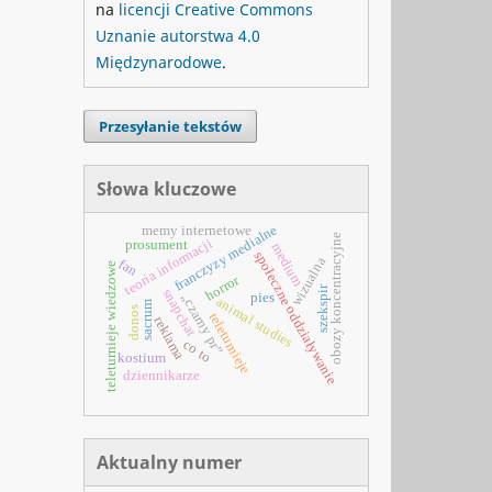
na
licencji Creative Commons
Uznanie autorstwa 4.0
Międzynarodowe
.
Przesyłanie tekstów
Słowa kluczowe
franczyzy medialne
memy internetowe
obozy koncentracyjne
teoria informacji
prosument
medium
społeczne oddziaływanie
wizualna
fan
teleturnieje wiedzowe
horror
szekspir
snapchat
pies
„czarny pr”
animal studies
sacrum
donos
teleturnieje
reklama
co to
kostium
dziennikarze
Aktualny numer