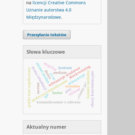
na
licencji Creative Commons
Uznanie autorstwa 4.0
Międzynarodowe
.
Przesyłanie tekstów
Słowa kluczowe
snapchat
animal studies
shockvertising
teoria informacji
teleturnieje wiedzowe
kostium
polski teatr współczesny
donos
formaty medialne
medium
obozy koncentracyjne
co to
teleturnieje
społeczne oddziaływanie
„czarny pr”
sacrum
wizualna
reklama
pies
horror
fan
komunikowanie o zdrowiu
Aktualny numer