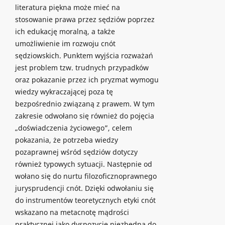
literatura piękna może mieć na
stosowanie prawa przez sędziów poprzez
ich edukację moralną, a także
umożliwienie im rozwoju cnót
sędziowskich. Punktem wyjścia rozważań
jest problem tzw. trudnych przypadków
oraz pokazanie przez ich pryzmat wymogu
wiedzy wykraczającej poza tę
bezpośrednio związaną z prawem. W tym
zakresie odwołano się również do pojęcia
„doświadczenia życiowego”, celem
pokazania, że potrzeba wiedzy
pozaprawnej wśród sędziów dotyczy
również typowych sytuacji. Następnie od
wołano się do nurtu filozoficznoprawnego
jurysprudencji cnót. Dzięki odwołaniu się
do instrumentów teoretycznych etyki cnót
wskazano na metacnotę mądrości
praktycznej jako dyspozycję niezbędną do