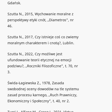
Gdańsk.
Szutta N., 2015, Wychowanie moralne z
perspektywy etyki cnót, „Diametros”, nr
46.
Szutta N., 2017, Czy istnieje coś co zwiemy
moralnym charakterem i cnotą?, Lublin.
Szutta N., 2022, Czy możliwe jest
ufundowanie teorii etycznej na emocji
podziwu?, „Roczniki Filozoficzne”, t. 70, nr
3.
Świda-Łagiewska Z., 1978, Zasada
swobodnej oceny dowodów na tle systemu
zasad procesu karnego, „Ruch Prawniczy,
Ekonomiczny i Społeczny”, t. 40, nr 2.
Turri J., Alfano M., Greco J., 2021, Virtue