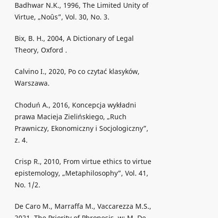
Badhwar N.K., 1996, The Limited Unity of
Virtue, „Noûs”, Vol. 30, No. 3.
Bix, B. H., 2004, A Dictionary of Legal
Theory, Oxford .
Calvino I., 2020, Po co czytać klasyków,
Warszawa.
Choduń A., 2016, Koncepcja wykładni
prawa Macieja Zielińskiego, „Ruch
Prawniczy, Ekonomiczny i Socjologiczny”,
z. 4.
Crisp R., 2010, From virtue ethics to virtue
epistemology, „Metaphilosophy”, Vol. 41,
No. 1/2.
De Caro M., Marraffa M., Vaccarezza M.S.,
2021, The Priority of Phronesis, w: M. De