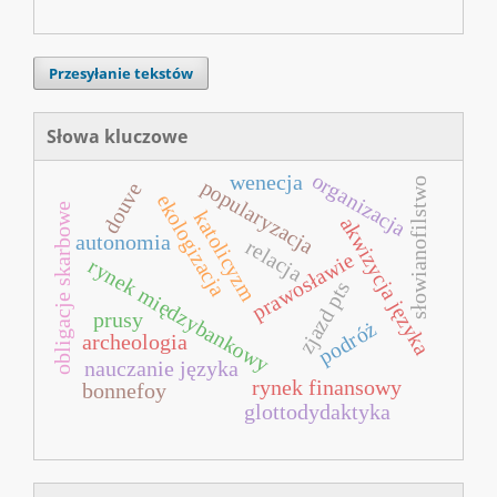
Przesyłanie tekstów
Słowa kluczowe
organizacja
wenecja
popularyzacja
słowianofilstwo
douve
ekologizacja
obligacje skarbowe
katolicyzm
akwizycja języka
autonomia
relacja
prawosławie
rynek międzybankowy
zjazd pts
prusy
podróż
archeologia
nauczanie języka
rynek finansowy
bonnefoy
glottodydaktyka