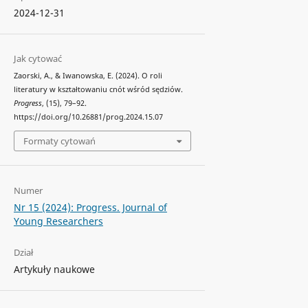
2024-12-31
Jak cytować
Zaorski, A., & Iwanowska, E. (2024). O roli
literatury w kształtowaniu cnót wśród sędziów.
Progress
, (15), 79–92.
https://doi.org/10.26881/prog.2024.15.07
Formaty cytowań
Numer
Nr 15 (2024): Progress. Journal of
Young Researchers
Dział
Artykuły naukowe