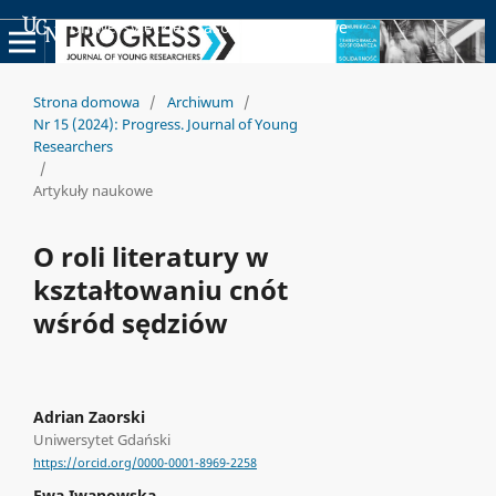
Uniwersyteckie Czasopisma Naukowe
Strona domowa
/
Archiwum
/
Nr 15 (2024): Progress. Journal of Young
Researchers
/
Artykuły naukowe
O roli literatury w
kształtowaniu cnót
wśród sędziów
Adrian Zaorski
Uniwersytet Gdański
https://orcid.org/0000-0001-8969-2258
Ewa Iwanowska