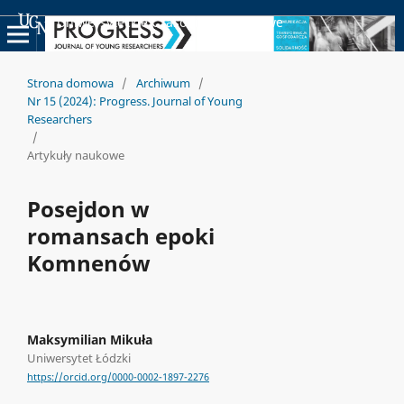
Uniwersyteckie Czasopisma Naukowe
Strona domowa
/
Archiwum
/
Nr 15 (2024): Progress. Journal of Young
Researchers
/
Artykuły naukowe
Posejdon w
romansach epoki
Komnenów
Maksymilian Mikuła
Uniwersytet Łódzki
https://orcid.org/0000-0002-1897-2276