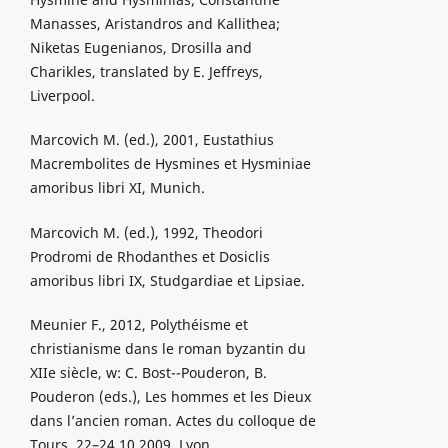
Manasses, Aristandros and Kallithea;
Niketas Eugenianos, Drosilla and
Charikles, translated by E. Jeffreys,
Liverpool.
Marcovich M. (ed.), 2001, Eustathius
Macrembolites de Hysmines et Hysminiae
amoribus libri XI, Munich.
Marcovich M. (ed.), 1992, Theodori
Prodromi de Rhodanthes et Dosiclis
amoribus libri IX, Studgardiae et Lipsiae.
Meunier F., 2012, Polythéisme et
christianisme dans le roman byzantin du
XIIe siècle, w: C. Bost--Pouderon, B.
Pouderon (eds.), Les hommes et les Dieux
dans l’ancien roman. Actes du colloque de
Tours, 22–24.10.2009, Lyon.