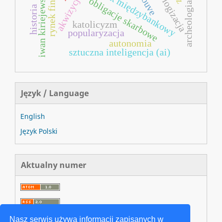
rynek finansowy
rynek międzybankowy
ekologizacja
iwan kiriejewski
douve
obligacje skarbowe
archeologia
historia
katolicyzm
popularyzacja
autonomia
sztuczna inteligencja (ai)
Język / Language
English
Język Polski
Aktualny numer
Nasz serwis używa informacji zapisanych w