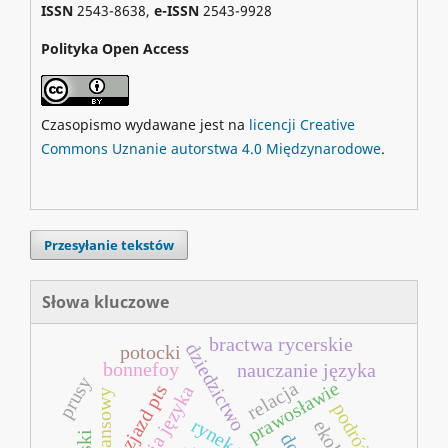
ISSN
2543-8638,
e-ISSN
2543-9928
Polityka Open Access
Czasopismo wydawane jest na
licencji Creative
Commons Uznanie autorstwa 4.0 Międzynarodowe
.
Przesyłanie tekstów
Słowa kluczowe
bractwa rycerskie
dziedzictwo
potocki
bonnefoy
nauczanie języka
prusy
prawosławie
relacja
zjazd pts
akwizycja języka
podróż