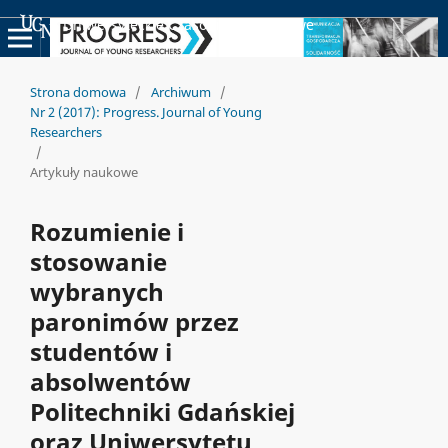
Uniwersyteckie Czasopisma Naukowe
Strona domowa
/
Archiwum
/
Nr 2 (2017): Progress. Journal of Young
Researchers
/
Artykuły naukowe
Rozumienie i
stosowanie
wybranych
paronimów przez
studentów i
absolwentów
Politechniki Gdańskiej
oraz Uniwersytetu