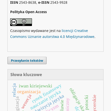
ISSN
2543-8638,
e-ISSN
2543-9928
Polityka Open Access
Czasopismo wydawane jest na
licencji Creative
Commons Uznanie autorstwa 4.0 Międzynarodowe
.
Przesyłanie tekstów
Słowa kluczowe
rynek finansowy
iwan kiriejewski
relacja
obligacje skarbowe
organizacja
nauczanie języka
wenecja
akwizycja języka
potocki
ekologizacja
katolicyzm