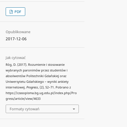
PDF
Opublikowane
2017-12-06
Jak cytować
Róg, D. (2017). Rozumienie i stosowanie
wybranych paronimów przez studentów i
absolwentów Politechniki Gdańskiej oraz
Uniwersytetu Gdańskiego – wyniki ankiety
internetowej.
Progress
, (2), 52–71. Pobrano z
https://czasopisma.bg.ug.edu.pl/index.php/Pro
gress/article/view/4633
Formaty cytowań