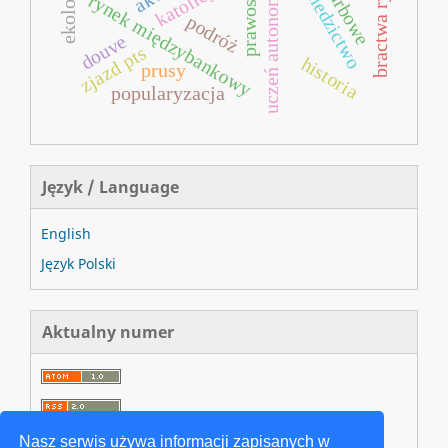
bractwa rycerskie
uczeń autonomiczny
prawosławie
dziedzictwo
rynek międzybankowy
podróż
douve
zjazd pts
historia
prusy
popularyzacja
Język / Language
English
Język Polski
Aktualny numer
Nasz serwis używa informacji zapisanych w