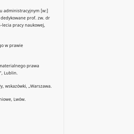
u administracyjnym [w:]
 dedykowane prof. zw. dr
5-lecia pracy naukowej,
go w prawie
 materialnego prawa
, Lublin.
uły, wskazówki, „Warszawa.
niowe, Lwów.