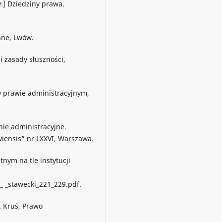
:] Dziedziny prawa,
nne, Lwów.
i zasady słuszności,
 w prawie administracyjnym,
ie administracyjne.
viensis” nr LXXVI, Warszawa.
tnym na tle instytucji
_ _stawecki_221_229.pdf.
. Kruś, Prawo