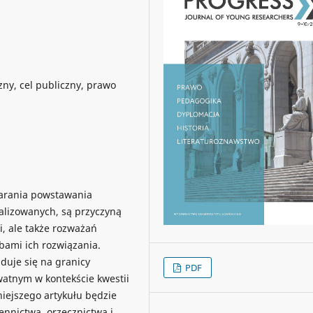
zny, cel publiczny, prawo
 zarania powstawania
malizowanych, są przyczyną
i, ale także rozważań
bami ich rozwiązania.
duje się na granicy
PDF
atnym w kontekście kwestii
iejszego artykułu będzie
ennictwa, orzecznictwa i