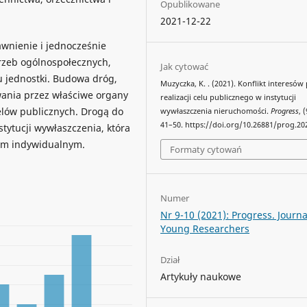
Opublikowane
2021-12-22
awnienie i jednocześnie
rzeb ogólnospołecznych,
Jak cytować
u jednostki. Budowa dróg,
Muzyczka, K. . (2021). Konflikt interesów
wania przez właściwe organy
realizacji celu publicznego w instytucji
celów publicznych. Drogą do
wywłaszczenia nieruchomości.
Progress
, 
41–50. https://doi.org/10.26881/prog.20
stytucji wywłaszczenia, która
sem indywidualnym.
Formaty cytowań
Numer
Nr 9-10 (2021): Progress. Journa
Young Researchers
Dział
Artykuły naukowe