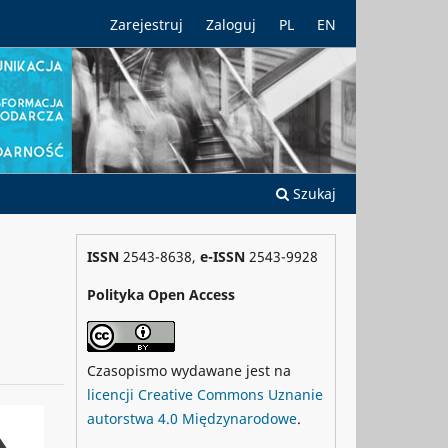
Zarejestruj
Zaloguj
PL
EN
Szukaj
ISSN
2543-8638,
e-ISSN
2543-9928
Polityka Open Access
Czasopismo wydawane jest na
licencji Creative Commons Uznanie
autorstwa 4.0 Międzynarodowe
.