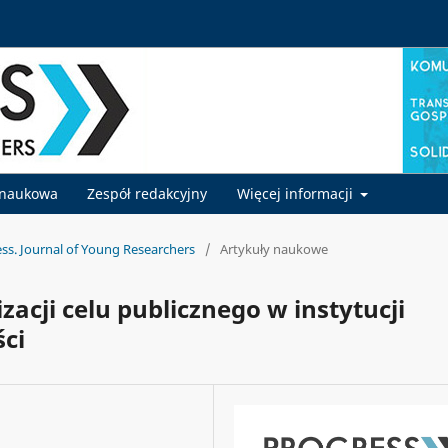
 naukowa
Zespół redakcyjny
Więcej informacji
ess. Journal of Young Researchers
/
Artykuły naukowe
zacji celu publicznego w instytucji
ci