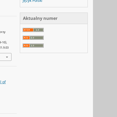
Język Polski
Aktualny numer
 przy
(9-10),
21.9.03
l of