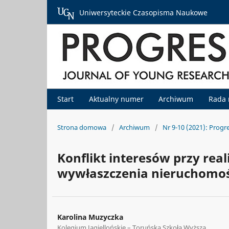
Uniwersyteckie Czasopisma Naukowe
Start
Aktualny numer
Archiwum
Rada
Strona domowa
/
Archiwum
/
Nr 9-10 (2021): Progr
Konflikt interesów przy reali
wywłaszczenia nieruchomoś
Karolina Muzyczka
Kolegium Jagiellońskie – Toruńska Szkoła Wyższa