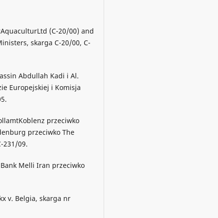
rAquaculturLtd (C-20/00) and
inisters, skarga C-20/00, C-
assin Abdullah Kadi i Al.
ie Europejskiej i Komisja
5.
ollamtKoblenz przeciwko
ldenburg przeciwko The
-231/09.
 Bank Melli Iran przeciwko
x v. Belgia, skarga nr