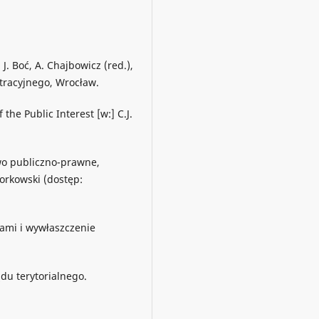
J. Boć, A. Chajbowicz (red.),
tracyjnego, Wrocław.
he Public Interest [w:] C.J.
two publiczno-prawne,
orkowski (dostęp:
tami i wywłaszczenie
du terytorialnego.