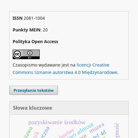
ISSN
2081-1004
Punkty MEiN
: 20
Polityka Open Access
Czasopismo wydawane jest na
licencji Creative
Commons Uznanie autorstwa 4.0 Międzynarodowe
.
Przesyłanie tekstów
Słowa kluczowe
pozyskiwanie środków
muzea
opactwo admont
dostępność
wystawa
joseph hueber
model 4d