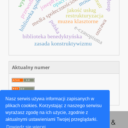
biblioteka społeczna
przewodnik
media społecznościowe
teatr
jakość usług
restrukturyzacja
ostrawa
muzea klasztorne
polska
e-czasopisma
biblioteka benedyktyńska
zasada konstruktywizmu
Aktualny numer
Nasz serwis używa informacji zapisanych w
plikach cookies. Korzystając z naszego serwisu
wyrażasz zgodę na ich użycie, zgodnie z
aktualnymi ustawieniami Twojej przeglądarki.
Dowiedz się więcej