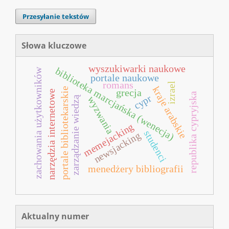
Przesyłanie tekstów
Słowa kluczowe
wyszukiwarki naukowe
biblioteka marcjańska (wenecja)
zachowania użytkowników
portale naukowe
romans
izrael
kraje arabskie
portale bibliotekarskie
grecja
narzędzia internetowe
republika cypryjska
cypr
zarządzanie wiedzą
wyzwania
memejacking
studenci
newsjacking
menedżery bibliografii
Aktualny numer