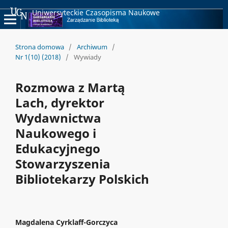
Uniwersyteckie Czasopisma Naukowe
Strona domowa
/
Archiwum
/
Nr 1(10) (2018)
/
Wywiady
Rozmowa z Martą
Lach, dyrektor
Wydawnictwa
Naukowego i
Edukacyjnego
Stowarzyszenia
Bibliotekarzy Polskich
Magdalena Cyrklaff-Gorczyca