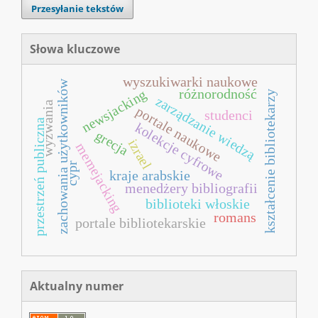
Przesyłanie tekstów
Słowa kluczowe
wyszukiwarki naukowe
zachowania użytkowników
różnorodność
newsjacking
kształcenie bibliotekarzy
zarządzanie wiedzą
wyzwania
portale naukowe
studenci
przestrzeń publiczna
kolekcje cyfrowe
grecja
izrael
memejacking
cypr
kraje arabskie
menedżery bibliografii
biblioteki włoskie
romans
portale bibliotekarskie
Aktualny numer