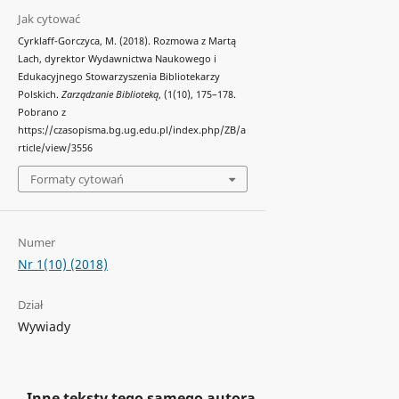
Jak cytować
Cyrklaff-Gorczyca, M. (2018). Rozmowa z Martą
Lach, dyrektor Wydawnictwa Naukowego i
Edukacyjnego Stowarzyszenia Bibliotekarzy
Polskich.
Zarządzanie Biblioteką
, (1(10), 175–178.
Pobrano z
https://czasopisma.bg.ug.edu.pl/index.php/ZB/a
rticle/view/3556
Formaty cytowań
Numer
Nr 1(10) (2018)
Dział
Wywiady
Inne teksty tego samego autora