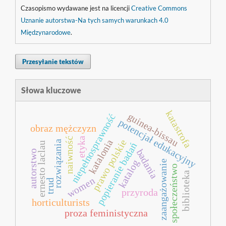
Czasopismo wydawane jest na licencji
Creative Commons
Uznanie autorstwa-Na tych samych warunkach 4.0
Międzynarodowe
.
Przesyłanie tekstów
Słowa kluczowe
katastrofa
guinea-bissau
niepełnosprawność
potencjał edukacyjny
obraz mężczyzn
naiwność
etyka
katalonia
e
rozwiązania
ernesto laclau
popieranie badań
badania
autorstwo
katalog
zaangażowanie
p
r
a
w
o
p
o
l
s
k
i
społeczeństwo
biblioteka
women
trud
przyroda
horticulturists
proza feministyczna