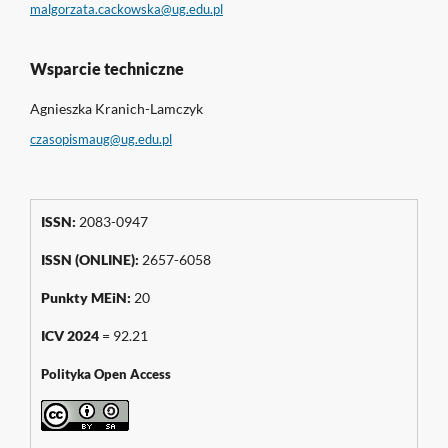
malgorzata.cackowska@ug.edu.pl
Wsparcie techniczne
Agnieszka Kranich-Lamczyk
czasopismaug@ug.edu.pl
ISSN:
2083-0947
ISSN (ONLINE):
2657-6058
Punkty MEiN:
20
ICV 2024
= 92.21
Polityka Open Access