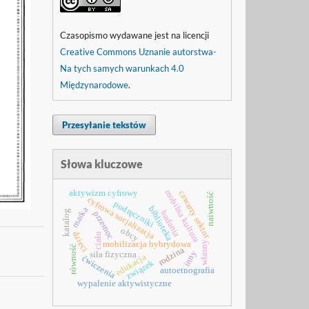
Czasopismo wydawane jest na licencji
Creative Commons Uznanie autorstwa-
Na tych samych warunkach 4.0
Międzynarodowe
.
Przesyłanie tekstów
Słowa kluczowe
mobilna kultura
aktywizm cyfrowy
czwarty sektor
naiwność
cyfrowa socjalizacja
podręczniki
biblioteka
marka
katalog
badania
przemoc
obcy
dzieci
ciało
własny
mobilizacja hybrydowa
równość
rodzina
inny
siła fizyczna
edukacja
ćwiczenia
związek
autoetnografia
wypalenie aktywistyczne