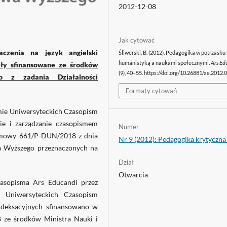
2012-12-08
Jak cytować
aczenia na język angielski
Śliwerski, B. (2012). Pedagogika w potrzasku
humanistyką a naukami społecznymi.
Ars Ed
ały sfinansowane ze środków
(9), 40–55. https://doi.org/10.26881/ae.2012.
o z zadania Działalności
Formaty cytowań
mie Uniwersyteckich Czasopism
e i zarządzanie czasopismem
Numer
mowy 661/P-DUN/2018 z dnia
Nr 9 (2012): Pedagogika krytyczna 
wa Wyższego przeznaczonych na
Dział
Otwarcia
zasopisma Ars Educandi przez
 Uniwersyteckich Czasopism
deksacyjnych sfinansowano w
ze środków Ministra Nauki i