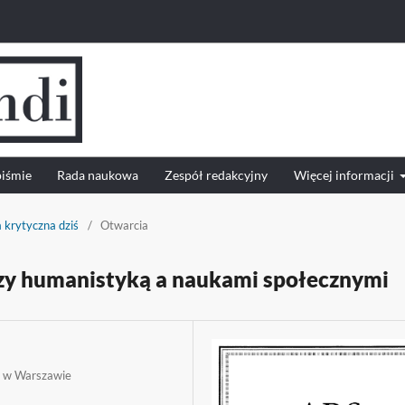
piśmie
Rada naukowa
Zespół redakcyjny
Więcej informacji
 krytyczna dziś
/
Otwarcia
zy humanistyką a naukami społecznymi
j w Warszawie