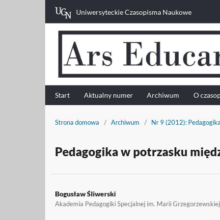
Uniwersyteckie Czasopisma Naukowe
Start
Aktualny numer
Archiwum
O czaso
Strona domowa
/
Archiwum
/
Nr 9 (2012): Pedagogika
Pedagogika w potrzasku międ
Bogusław Śliwerski
Akademia Pedagogiki Specjalnej im. Marii Grzegorzewskie