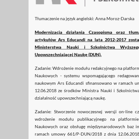
Tłumaczenie na język angielski: Anna Moroz-Darska
Modernizacja działania Czasopisma oraz tłum
artykułów Ars Educandi na lata 2012-2017 zost
Ministerstwa Nauki i Szkolnictwa Wyższeg
Upowszechniającej Naukę (DUN).
Zadanie: Wdrożenie modułu redakcyjnego na platfor
Naukowych - systemu wspomagającego redagowani
naukowym Ars Educandi sfinansowano w ramach u
12.06.2018 ze środków Ministra Nauki i Szkolnict
działalność upowszechniającą naukę.
Zadanie: Stworzenie nowoczesnej wersji on-line c
wdrożenie modułu publikacyjnego na platformie
Naukowych oraz obsługę międzynarodowych baz in
ramach umowy 661/P-DUN/2018 z dnia 12.06.2018 