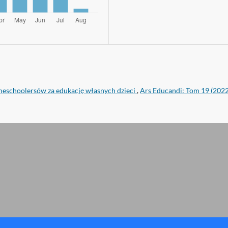
eschoolersów za edukację własnych dzieci
,
Ars Educandi: Tom 19 (2022