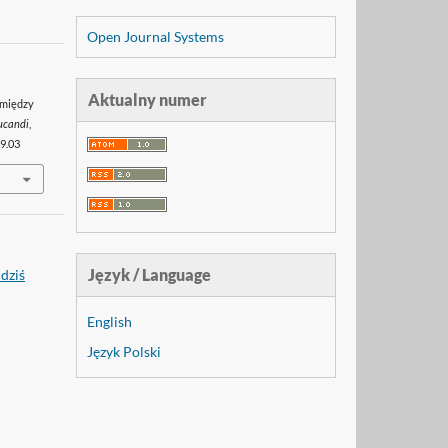
Open Journal Systems
Aktualny numer
 między
ucandi
,
09.03
Język / Language
dziś
English
Język Polski