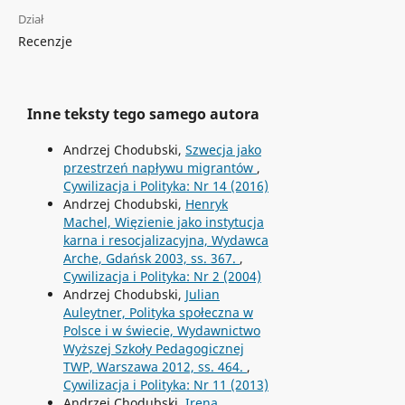
Dział
Recenzje
Inne teksty tego samego autora
Andrzej Chodubski,
Szwecja jako
przestrzeń napływu migrantów
,
Cywilizacja i Polityka: Nr 14 (2016)
Andrzej Chodubski,
Henryk
Machel, Więzienie jako instytucja
karna i resocjalizacyjna, Wydawca
Arche, Gdańsk 2003, ss. 367.
,
Cywilizacja i Polityka: Nr 2 (2004)
Andrzej Chodubski,
Julian
Auleytner, Polityka społeczna w
Polsce i w świecie, Wydawnictwo
Wyższej Szkoły Pedagogicznej
TWP, Warszawa 2012, ss. 464.
,
Cywilizacja i Polityka: Nr 11 (2013)
Andrzej Chodubski,
Irena