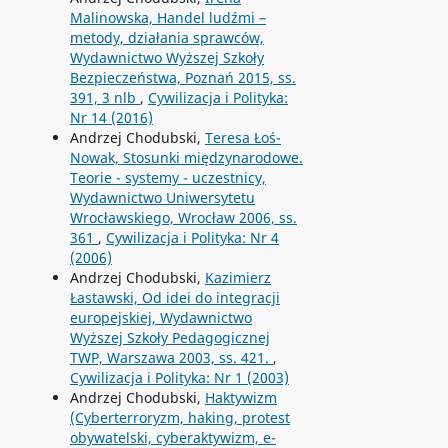
Malinowska, Handel ludźmi –
metody, działania sprawców,
Wydawnictwo Wyższej Szkoły
Bezpieczeństwa, Poznań 2015, ss.
391, 3 nlb
,
Cywilizacja i Polityka:
Nr 14 (2016)
Andrzej Chodubski,
Teresa Łoś-
Nowak, Stosunki międzynarodowe.
Teorie - systemy - uczestnicy,
Wydawnictwo Uniwersytetu
Wrocławskiego, Wrocław 2006, ss.
361
,
Cywilizacja i Polityka: Nr 4
(2006)
Andrzej Chodubski,
Kazimierz
Łastawski, Od idei do integracji
europejskiej, Wydawnictwo
Wyższej Szkoły Pedagogicznej
TWP, Warszawa 2003, ss. 421.
,
Cywilizacja i Polityka: Nr 1 (2003)
Andrzej Chodubski,
Haktywizm
(Cyberterroryzm, haking, protest
obywatelski, cyberaktywizm, e-