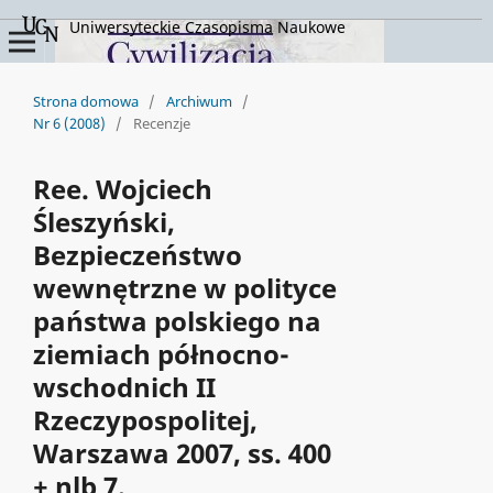
Uniwersyteckie Czasopisma Naukowe
Strona domowa
/
Archiwum
/
Nr 6 (2008)
/
Recenzje
Ree. Wojciech
Śleszyński,
Bezpieczeństwo
wewnętrzne w polityce
państwa polskiego na
ziemiach północno-
wschodnich II
Rzeczypospolitej,
Warszawa 2007, ss. 400
+ nlb 7.