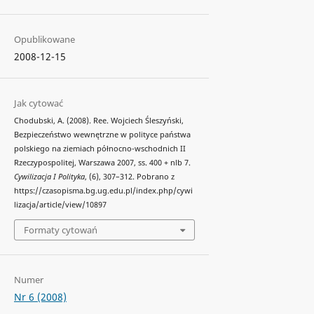
Opublikowane
2008-12-15
Jak cytować
Chodubski, A. (2008). Ree. Wojciech Śleszyński,
Bezpieczeństwo wewnętrzne w polityce państwa
polskiego na ziemiach północno-wschodnich II
Rzeczypospolitej, Warszawa 2007, ss. 400 + nlb 7.
Cywilizacja I Polityka
, (6), 307–312. Pobrano z
https://czasopisma.bg.ug.edu.pl/index.php/cywi
lizacja/article/view/10897
Formaty cytowań
Numer
Nr 6 (2008)