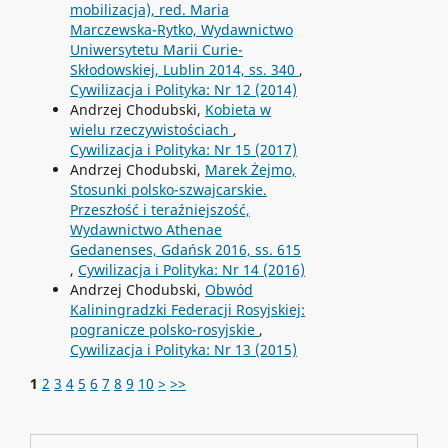
mobilizacja), red. Maria
Marczewska-Rytko, Wydawnictwo
Uniwersytetu Marii Curie-
Skłodowskiej, Lublin 2014, ss. 340
,
Cywilizacja i Polityka: Nr 12 (2014)
Andrzej Chodubski,
Kobieta w
wielu rzeczywistościach
,
Cywilizacja i Polityka: Nr 15 (2017)
Andrzej Chodubski,
Marek Żejmo,
Stosunki polsko-szwajcarskie.
Przeszłość i teraźniejszość,
Wydawnictwo Athenae
Gedanenses, Gdańsk 2016, ss. 615
,
Cywilizacja i Polityka: Nr 14 (2016)
Andrzej Chodubski,
Obwód
Kaliningradzki Federacji Rosyjskiej:
pogranicze polsko-rosyjskie
,
Cywilizacja i Polityka: Nr 13 (2015)
1
2
3
4
5
6
7
8
9
10
>
>>