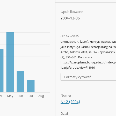
Opublikowane
2004-12-06
Jak cytować
Chodubski, A. (2004). Henryk Machel, Wię
jako instytucja karna i resocjalizacyjna,
Arche, Gdańsk 2003, ss. 367 .
Cywilizacja I
(2), 356–361. Pobrano z
https://czasopisma.bg.ug.edu.pl/index.
lizacja/article/view/11016
Formaty cytowań
Numer
Nr 2 (2004)
Dział