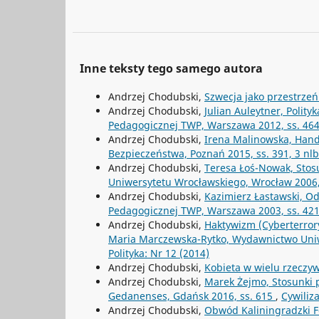
Inne teksty tego samego autora
Andrzej Chodubski,
Szwecja jako przestrz
Andrzej Chodubski,
Julian Auleytner, Polit
Pedagogicznej TWP, Warszawa 2012, ss. 46
Andrzej Chodubski,
Irena Malinowska, Hand
Bezpieczeństwa, Poznań 2015, ss. 391, 3 nl
Andrzej Chodubski,
Teresa Łoś-Nowak, Stos
Uniwersytetu Wrocławskiego, Wrocław 2006,
Andrzej Chodubski,
Kazimierz Łastawski, Od
Pedagogicznej TWP, Warszawa 2003, ss. 42
Andrzej Chodubski,
Haktywizm (Cyberterrory
Maria Marczewska-Rytko, Wydawnictwo Uniwe
Polityka: Nr 12 (2014)
Andrzej Chodubski,
Kobieta w wielu rzeczy
Andrzej Chodubski,
Marek Żejmo, Stosunki p
Gedanenses, Gdańsk 2016, ss. 615
,
Cywiliza
Andrzej Chodubski,
Obwód Kaliningradzki Fe