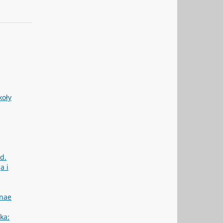
koły
d.
a i
enae
yka: