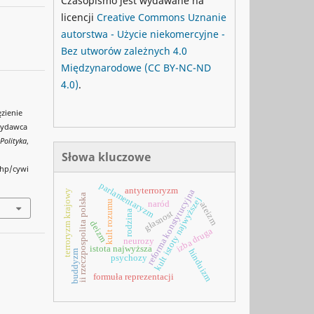
Czasopismo jest wydawane na
licencji
Creative Commons
Uznanie
autorstwa - Użycie niekomercyjne -
Bez utworów zależnych 4.0
Międzynarodowe
(CC BY-NC-ND
4.0)
.
zienie
 Wydawca
 Polityka
,
Słowa kluczowe
php/cywi
parlamentaryzm
antyterroryzm
reforma konstytucyjna
terroryzm krajowy
ii rzeczpospolita polska
kult istoty najwyższej
kult rozumu
naród
ateizm
rodzina
głasnost
deizm
izba druga
neurozy
istota najwyższa
hinduizm
buddyzm
psychozy
formuła reprezentacji