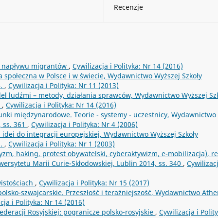
Recenzje
eń napływu migrantów
,
Cywilizacja i Polityka: Nr 14 (2016)
yka społeczna w Polsce i w świecie, Wydawnictwo Wyższej Szkoły
4.
,
Cywilizacja i Polityka: Nr 11 (2013)
el ludźmi – metody, działania sprawców, Wydawnictwo Wyższej Sz
b
,
Cywilizacja i Polityka: Nr 14 (2016)
unki międzynarodowe. Teorie - systemy - uczestnicy, Wydawnictwo
 ss. 361
,
Cywilizacja i Polityka: Nr 4 (2006)
 idei do integracji europejskiej, Wydawnictwo Wyższej Szkoły
1.
,
Cywilizacja i Polityka: Nr 1 (2003)
zm, haking, protest obywatelski, cyberaktywizm, e-mobilizacja), re
rsytetu Marii Curie-Skłodowskiej, Lublin 2014, ss. 340
,
Cywilizacj
wistościach
,
Cywilizacja i Polityka: Nr 15 (2017)
olsko-szwajcarskie. Przeszłość i teraźniejszość, Wydawnictwo Ath
cja i Polityka: Nr 14 (2016)
deracji Rosyjskiej: pogranicze polsko-rosyjskie
,
Cywilizacja i Polit