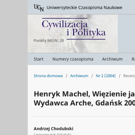
Uniwersyteckie Czasopisma Naukowe
Start
Numery czasopisma
Archiwum
R
Strona domowa
/
Archiwum
/
Nr 2 (2004)
/
Recenz
Henryk Machel, Więzienie jak
Wydawca Arche, Gdańsk 2003,
Andrzej Chodubski
Uniwersytet Gdański