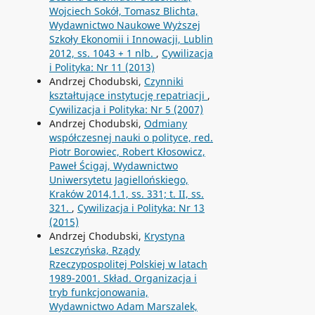
Wojciech Sokół, Tomasz Blichta,
Wydawnictwo Naukowe Wyższej
Szkoły Ekonomii i Innowacji, Lublin
2012, ss. 1043 + 1 nlb.
,
Cywilizacja
i Polityka: Nr 11 (2013)
Andrzej Chodubski,
Czynniki
kształtujące instytucję repatriacji
,
Cywilizacja i Polityka: Nr 5 (2007)
Andrzej Chodubski,
Odmiany
współczesnej nauki o polityce, red.
Piotr Borowiec, Robert Kłosowicz,
Paweł Ścigaj, Wydawnictwo
Uniwersytetu Jagiellońskiego,
Kraków 2014,1.1, ss. 331; t. II, ss.
321.
,
Cywilizacja i Polityka: Nr 13
(2015)
Andrzej Chodubski,
Krystyna
Leszczyńska, Rządy
Rzeczypospolitej Polskiej w latach
1989-2001. Skład. Organizacja i
tryb funkcjonowania,
Wydawnictwo Adam Marszalek,