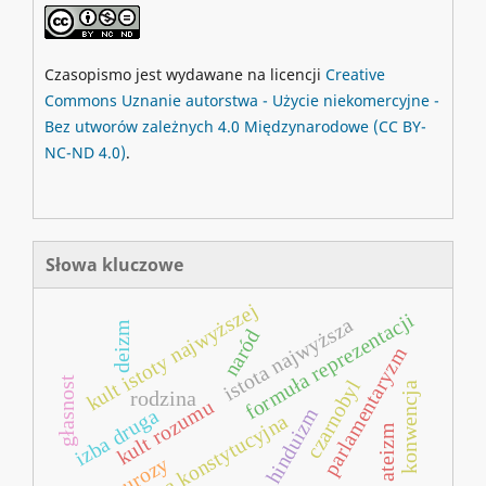
Czasopismo jest wydawane na licencji
Creative
Commons
Uznanie autorstwa - Użycie niekomercyjne -
Bez utworów zależnych 4.0 Międzynarodowe
(CC BY-
NC-ND 4.0)
.
Słowa kluczowe
kult istoty najwyższej
formuła reprezentacji
istota najwyższa
deizm
naród
parlamentaryzm
głasnost
czarnobyl
konwencja
rodzina
kult rozumu
hinduizm
izba druga
reforma konstytucyjna
ateizm
neurozy