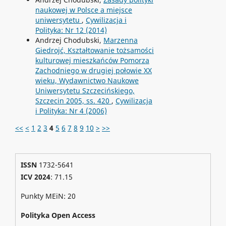
naukowej w Polsce a miejsce
uniwersytetu
,
Cywilizacja i
Polityka: Nr 12 (2014)
Andrzej Chodubski,
Marzenna
Giedrojć, Kształtowanie tożsamości
kulturowej mieszkańców Pomorza
Zachodniego w drugiej połowie XX
wieku, Wydawnictwo Naukowe
Uniwersytetu Szczecińskiego,
Szczecin 2005, ss. 420
,
Cywilizacja
i Polityka: Nr 4 (2006)
<<
<
1
2
3
4
5
6
7
8
9
10
>
>>
ISSN
1732-5641
ICV 2024
: 71.15
Punkty MEiN: 20
Polityka Open Access