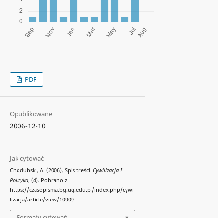
PDF
Opublikowane
2006-12-10
Jak cytować
Chodubski, A. (2006). Spis treści.
Cywilizacja I
Polityka
, (4). Pobrano z
https://czasopisma.bg.ug.edu.pl/index.php/cywi
lizacja/article/view/10909
Formaty cytowań