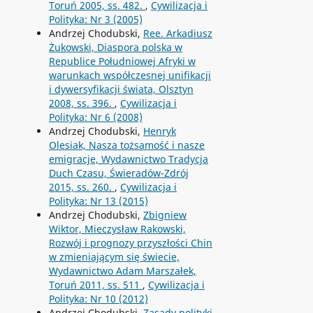
Toruń 2005, ss. 482.
,
Cywilizacja i
Polityka: Nr 3 (2005)
Andrzej Chodubski,
Ree. Arkadiusz
Żukowski, Diaspora polska w
Republice Południowej Afryki w
warunkach współczesnej unifikacji
i dywersyfikacji świata, Olsztyn
2008, ss. 396.
,
Cywilizacja i
Polityka: Nr 6 (2008)
Andrzej Chodubski,
Henryk
Olesiak, Nasza tożsamość i nasze
emigracje, Wydawnictwo Tradycja
Duch Czasu, Świeradów-Zdrój
2015, ss. 260.
,
Cywilizacja i
Polityka: Nr 13 (2015)
Andrzej Chodubski,
Zbigniew
Wiktor, Mieczysław Rakowski,
Rozwój i prognozy przyszłości Chin
w zmieniającym się świecie,
Wydawnictwo Adam Marszałek,
Toruń 2011, ss. 511
,
Cywilizacja i
Polityka: Nr 10 (2012)
Andrzej Chodubski,
Zasady polityki