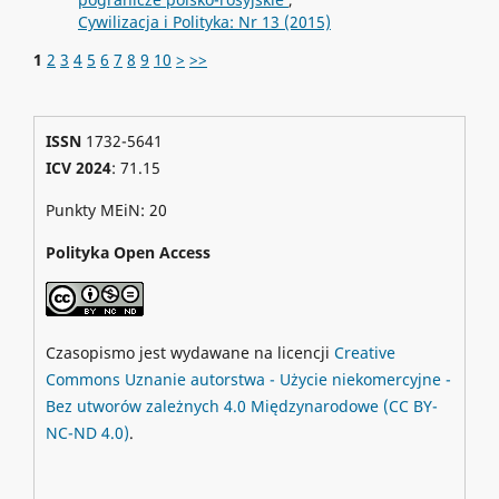
Cywilizacja i Polityka: Nr 13 (2015)
1
2
3
4
5
6
7
8
9
10
>
>>
ISSN
1732-5641
ICV 2024
: 71.15
Punkty MEiN: 20
Polityka Open Access
Czasopismo jest wydawane na licencji
Creative
Commons
Uznanie autorstwa - Użycie niekomercyjne -
Bez utworów zależnych 4.0 Międzynarodowe
(CC BY-
NC-ND 4.0)
.