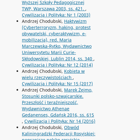
Wyższej Szkoły Pedagogicznej
TWP, Warszawa 2003, ss. 421.
,
Cywilizacja i Polityka: Nr 1 (2003)
Andrzej Chodubski,
Haktywizm
(Cyberterroryzm, haking, protest
obywatelski, cyberaktywizm, e-
mobilizacja), red. Maria
Marczewska-Rytko, Wydawnictwo
Uniwersytetu Marii Curie-
Skłodowskiej, Lublin 2014, ss. 340
,
Cywilizacja i Polityka: Nr 12 (2014)
Andrzej Chodubski,
Kobieta w
wielu rzeczywistościach
,
Cywilizacja i Polityka: Nr 15 (2017)
Andrzej Chodubski,
Marek Żejmo,
Stosunki polsko-szwajcarskie.
Przeszłość i teraźniejszość,
Wydawnictwo Athenae
Gedanenses, Gdańsk 2016, ss. 615
,
Cywilizacja i Polityka: Nr 14 (2016)
Andrzej Chodubski,
Obwód
Kaliningradzki Federacji Rosyjskiej:
pogranicze polsko-rosyjskie
,