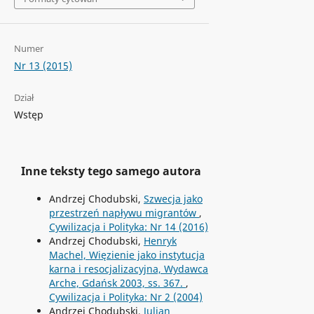
Numer
Nr 13 (2015)
Dział
Wstęp
Inne teksty tego samego autora
Andrzej Chodubski,
Szwecja jako
przestrzeń napływu migrantów
,
Cywilizacja i Polityka: Nr 14 (2016)
Andrzej Chodubski,
Henryk
Machel, Więzienie jako instytucja
karna i resocjalizacyjna, Wydawca
Arche, Gdańsk 2003, ss. 367.
,
Cywilizacja i Polityka: Nr 2 (2004)
Andrzej Chodubski,
Julian