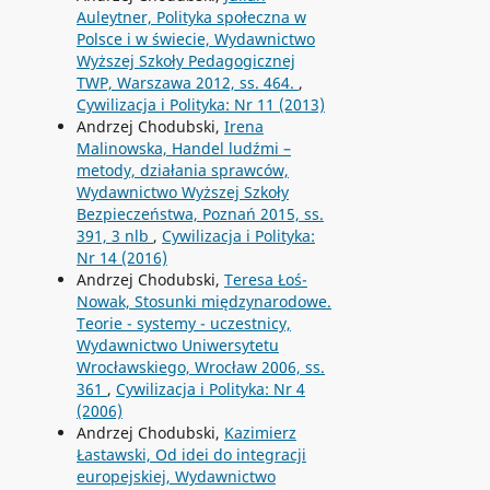
Auleytner, Polityka społeczna w
Polsce i w świecie, Wydawnictwo
Wyższej Szkoły Pedagogicznej
TWP, Warszawa 2012, ss. 464.
,
Cywilizacja i Polityka: Nr 11 (2013)
Andrzej Chodubski,
Irena
Malinowska, Handel ludźmi –
metody, działania sprawców,
Wydawnictwo Wyższej Szkoły
Bezpieczeństwa, Poznań 2015, ss.
391, 3 nlb
,
Cywilizacja i Polityka:
Nr 14 (2016)
Andrzej Chodubski,
Teresa Łoś-
Nowak, Stosunki międzynarodowe.
Teorie - systemy - uczestnicy,
Wydawnictwo Uniwersytetu
Wrocławskiego, Wrocław 2006, ss.
361
,
Cywilizacja i Polityka: Nr 4
(2006)
Andrzej Chodubski,
Kazimierz
Łastawski, Od idei do integracji
europejskiej, Wydawnictwo