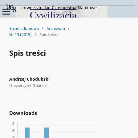
Uniwersyteckie Czasopisma Naukowe
Strona domowa
/
Archiwum
/
Nr 13 (2015)
/
Spis treści
Spis treści
Andrzej Chodubski
Uniwersytet Gdański
Downloads