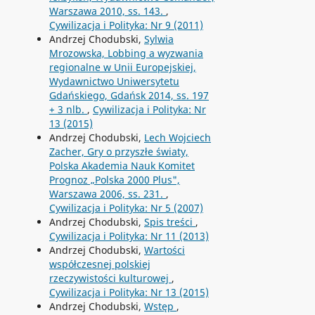
Warszawa 2010, ss. 143.
,
Cywilizacja i Polityka: Nr 9 (2011)
Andrzej Chodubski,
Sylwia
Mrozowska, Lobbing a wyzwania
regionalne w Unii Europejskiej,
Wydawnictwo Uniwersytetu
Gdańskiego, Gdańsk 2014, ss. 197
+ 3 nlb.
,
Cywilizacja i Polityka: Nr
13 (2015)
Andrzej Chodubski,
Lech Wojciech
Zacher, Gry o przyszłe światy,
Polska Akademia Nauk Komitet
Prognoz „Polska 2000 Plus",
Warszawa 2006, ss. 231.
,
Cywilizacja i Polityka: Nr 5 (2007)
Andrzej Chodubski,
Spis treści
,
Cywilizacja i Polityka: Nr 11 (2013)
Andrzej Chodubski,
Wartości
współczesnej polskiej
rzeczywistości kulturowej
,
Cywilizacja i Polityka: Nr 13 (2015)
Andrzej Chodubski,
Wstęp
,