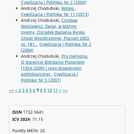
Cywilizacja i Polityka: Nr 2 (2004)
Andrzej Chodubski,
Wstęp
,
Cywilizacja i Polityka: Nr 11 (2013)
Andrzej Chodubski,
Czesław
Mojsiewicz, Świat, w którym
żyjemy, Ośrodek Badania Rynku
Sztuki Współczesnej, Poznań 2003,
ss. 181.
,
Cywilizacja i Polityka: Nr 2
(2004)
Andrzej Chodubski,
Pro memoria.
O docencie Bohdanie Piaseckim
(1924-2000) i jego działalności
politologicznej
,
Cywilizacja i
Polityka: Nr 5 (2007)
<<
<
2
3
4
5
6
7
8
9
10
11
>
>>
ISSN
1732-5641
ICV 2024
: 71.15
Punkty MEiN: 20