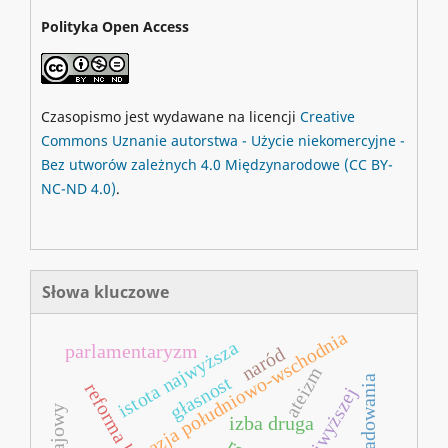
Polityka Open Access
Czasopismo jest wydawane na licencji
Creative
Commons
Uznanie autorstwa - Użycie niekomercyjne -
Bez utworów zależnych 4.0 Międzynarodowe
(CC BY-
NC-ND 4.0)
.
Słowa kluczowe
azja południowo-wschodnia
istota najwyższa
parlamentaryzm
naród
ateizm
głasnost
prześladowania
izba druga