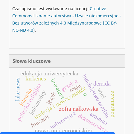
Czasopismo jest wydawane na licencji
Creative
Commons
Uznanie autorstwa - Użycie niekomercyjne -
Bez utworów zależnych 4.0 Międzynarodowe
(CC BY-
NC-ND 4.0)
.
Słowa kluczowe
edukacja uniwersytecka
ludobójstwo ormian
kirkenes
literatura
fake news
granica
derrida
rosja
polityka religijna
tradycja i nowoczesność
wieś
islandia
bolszewicy
język
pogranicze
0
zofia nałkowska
uniwersytet
armenia
dekonstrukcja
foucault
prawo unii europejskiej