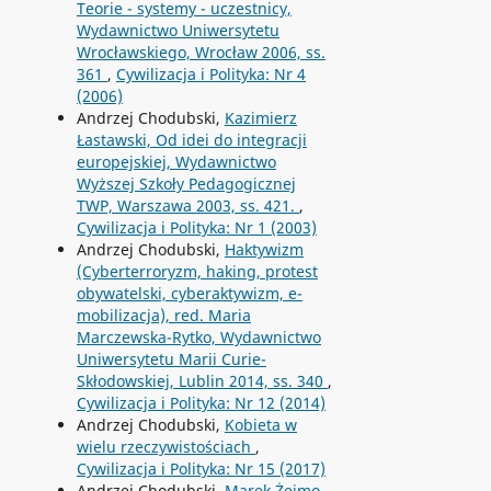
Teorie - systemy - uczestnicy,
Wydawnictwo Uniwersytetu
Wrocławskiego, Wrocław 2006, ss.
361
,
Cywilizacja i Polityka: Nr 4
(2006)
Andrzej Chodubski,
Kazimierz
Łastawski, Od idei do integracji
europejskiej, Wydawnictwo
Wyższej Szkoły Pedagogicznej
TWP, Warszawa 2003, ss. 421.
,
Cywilizacja i Polityka: Nr 1 (2003)
Andrzej Chodubski,
Haktywizm
(Cyberterroryzm, haking, protest
obywatelski, cyberaktywizm, e-
mobilizacja), red. Maria
Marczewska-Rytko, Wydawnictwo
Uniwersytetu Marii Curie-
Skłodowskiej, Lublin 2014, ss. 340
,
Cywilizacja i Polityka: Nr 12 (2014)
Andrzej Chodubski,
Kobieta w
wielu rzeczywistościach
,
Cywilizacja i Polityka: Nr 15 (2017)
Andrzej Chodubski,
Marek Żejmo,