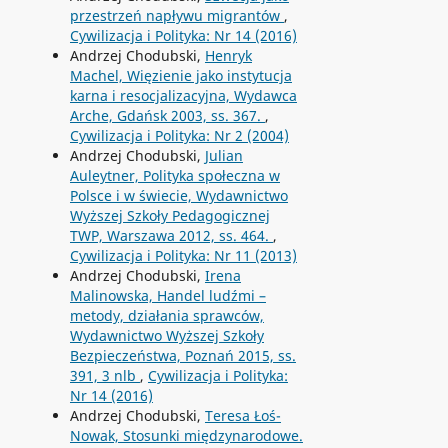
przestrzeń napływu migrantów
,
Cywilizacja i Polityka: Nr 14 (2016)
Andrzej Chodubski,
Henryk
Machel, Więzienie jako instytucja
karna i resocjalizacyjna, Wydawca
Arche, Gdańsk 2003, ss. 367.
,
Cywilizacja i Polityka: Nr 2 (2004)
Andrzej Chodubski,
Julian
Auleytner, Polityka społeczna w
Polsce i w świecie, Wydawnictwo
Wyższej Szkoły Pedagogicznej
TWP, Warszawa 2012, ss. 464.
,
Cywilizacja i Polityka: Nr 11 (2013)
Andrzej Chodubski,
Irena
Malinowska, Handel ludźmi –
metody, działania sprawców,
Wydawnictwo Wyższej Szkoły
Bezpieczeństwa, Poznań 2015, ss.
391, 3 nlb
,
Cywilizacja i Polityka:
Nr 14 (2016)
Andrzej Chodubski,
Teresa Łoś-
Nowak, Stosunki międzynarodowe.