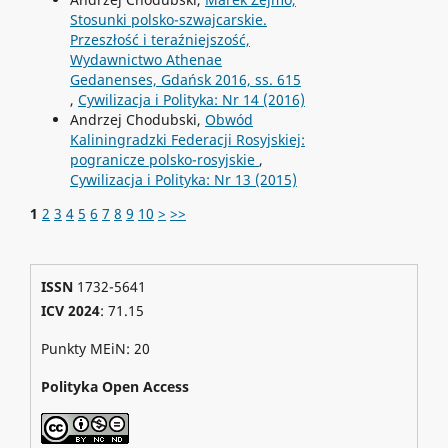
Stosunki polsko-szwajcarskie.
Przeszłość i teraźniejszość,
Wydawnictwo Athenae
Gedanenses, Gdańsk 2016, ss. 615
,
Cywilizacja i Polityka: Nr 14 (2016)
Andrzej Chodubski,
Obwód
Kaliningradzki Federacji Rosyjskiej:
pogranicze polsko-rosyjskie
,
Cywilizacja i Polityka: Nr 13 (2015)
1
2
3
4
5
6
7
8
9
10
>
>>
ISSN
1732-5641
ICV 2024
: 71.15
Punkty MEiN: 20
Polityka Open Access