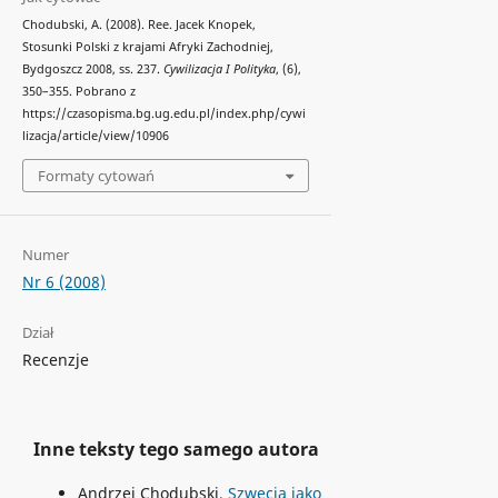
Chodubski, A. (2008). Ree. Jacek Knopek,
Stosunki Polski z krajami Afryki Zachodniej,
Bydgoszcz 2008, ss. 237.
Cywilizacja I Polityka
, (6),
350–355. Pobrano z
https://czasopisma.bg.ug.edu.pl/index.php/cywi
lizacja/article/view/10906
Formaty cytowań
Numer
Nr 6 (2008)
Dział
Recenzje
Inne teksty tego samego autora
Andrzej Chodubski,
Szwecja jako