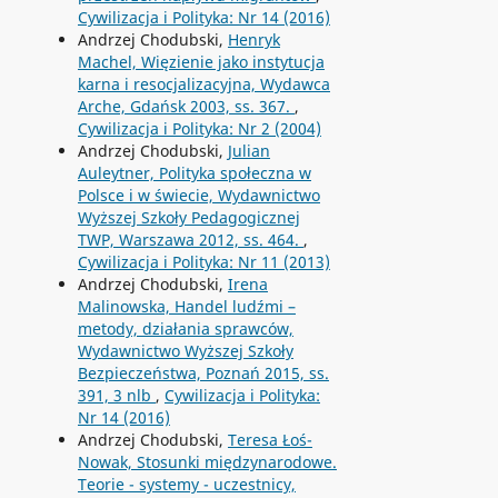
Cywilizacja i Polityka: Nr 14 (2016)
Andrzej Chodubski,
Henryk
Machel, Więzienie jako instytucja
karna i resocjalizacyjna, Wydawca
Arche, Gdańsk 2003, ss. 367.
,
Cywilizacja i Polityka: Nr 2 (2004)
Andrzej Chodubski,
Julian
Auleytner, Polityka społeczna w
Polsce i w świecie, Wydawnictwo
Wyższej Szkoły Pedagogicznej
TWP, Warszawa 2012, ss. 464.
,
Cywilizacja i Polityka: Nr 11 (2013)
Andrzej Chodubski,
Irena
Malinowska, Handel ludźmi –
metody, działania sprawców,
Wydawnictwo Wyższej Szkoły
Bezpieczeństwa, Poznań 2015, ss.
391, 3 nlb
,
Cywilizacja i Polityka:
Nr 14 (2016)
Andrzej Chodubski,
Teresa Łoś-
Nowak, Stosunki międzynarodowe.
Teorie - systemy - uczestnicy,