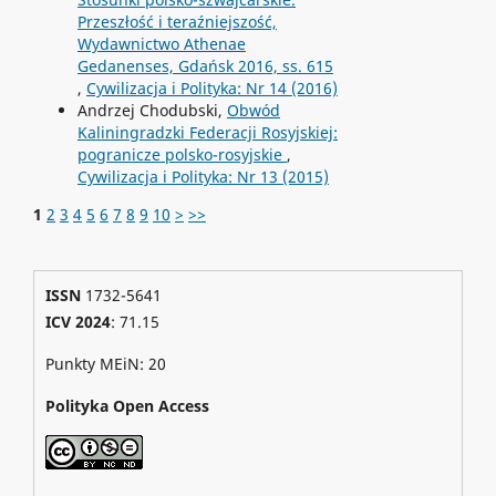
Przeszłość i teraźniejszość,
Wydawnictwo Athenae
Gedanenses, Gdańsk 2016, ss. 615
,
Cywilizacja i Polityka: Nr 14 (2016)
Andrzej Chodubski,
Obwód
Kaliningradzki Federacji Rosyjskiej:
pogranicze polsko-rosyjskie
,
Cywilizacja i Polityka: Nr 13 (2015)
1
2
3
4
5
6
7
8
9
10
>
>>
ISSN
1732-5641
ICV 2024
: 71.15
Punkty MEiN: 20
Polityka Open Access