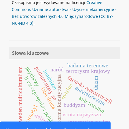
Czasopismo jest wydawane na licencji
Creative
Commons
Uznanie autorstwa - Użycie niekomercyjne -
Bez utworów zależnych 4.0 Międzynarodowe
(CC BY-
NC-ND 4.0)
.
Słowa kluczowe
badania terenowe
parlamentaryzm
psychozy
sweden multiculturalism
naród
terroryzm krajowy
hinduizm
reforma konstytucyjna
formuła reprezentacji
ii rzeczpospolita polska
deizm
rodzina
antyterroryzm
izba druga
kult rozumu
buddyzm
czarnobyl
istota najwyższa
ateizm
integration policy