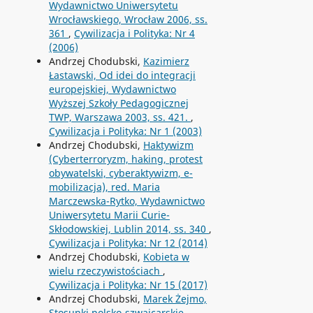
Wydawnictwo Uniwersytetu
Wrocławskiego, Wrocław 2006, ss.
361
,
Cywilizacja i Polityka: Nr 4
(2006)
Andrzej Chodubski,
Kazimierz
Łastawski, Od idei do integracji
europejskiej, Wydawnictwo
Wyższej Szkoły Pedagogicznej
TWP, Warszawa 2003, ss. 421.
,
Cywilizacja i Polityka: Nr 1 (2003)
Andrzej Chodubski,
Haktywizm
(Cyberterroryzm, haking, protest
obywatelski, cyberaktywizm, e-
mobilizacja), red. Maria
Marczewska-Rytko, Wydawnictwo
Uniwersytetu Marii Curie-
Skłodowskiej, Lublin 2014, ss. 340
,
Cywilizacja i Polityka: Nr 12 (2014)
Andrzej Chodubski,
Kobieta w
wielu rzeczywistościach
,
Cywilizacja i Polityka: Nr 15 (2017)
Andrzej Chodubski,
Marek Żejmo,
Stosunki polsko-szwajcarskie.