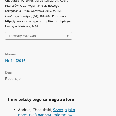
Chodubski, A. (2016). Marek Rewizorski, Agora
interesów. G 20 i wyłanianie się nowego
zarządzania, Difin, Warszawa 2015, ss. 361.
Cywilizacja I Polityka
, (14), 404–407. Pobrano z
https://czasopisma.bg.ug.edu.pl/index.php/cywi
lizacja/article/view/9454
Formaty cytowań
Numer
Nr 14 (2016)
Dział
Recenzje
Inne teksty tego samego autora
Andrzej Chodubski,
Szwecja jako
przestrzeń napływu migrantów
,