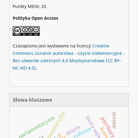
Punkty MEiN: 20
Polityka Open Access
Czasopismo jest wydawane na licencji
Creative
Commons
Uznanie autorstwa - Użycie niekomercyjne -
Bez utworów zależnych 4.0 Międzynarodowe
(CC BY-
NC-ND 4.0)
.
Słowa kluczowe
reforma konstytucyjna
ateizm
istota najwyższa
parlamentaryzm
psychozy
deizm
rodzina