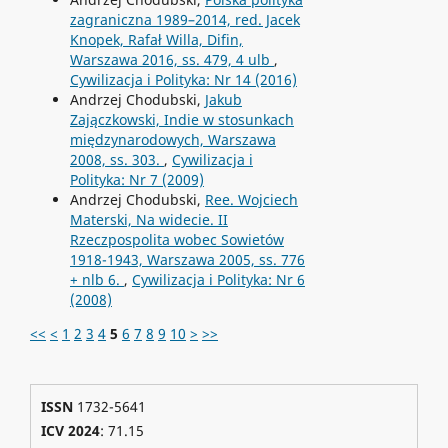
zagraniczna 1989–2014, red. Jacek
Knopek, Rafał Willa, Difin,
Warszawa 2016, ss. 479, 4 ulb
,
Cywilizacja i Polityka: Nr 14 (2016)
Andrzej Chodubski,
Jakub
Zajączkowski, Indie w stosunkach
międzynarodowych, Warszawa
2008, ss. 303.
,
Cywilizacja i
Polityka: Nr 7 (2009)
Andrzej Chodubski,
Ree. Wojciech
Materski, Na widecie. II
Rzeczpospolita wobec Sowietów
1918-1943, Warszawa 2005, ss. 776
+ nlb 6.
,
Cywilizacja i Polityka: Nr 6
(2008)
<<
<
1
2
3
4
5
6
7
8
9
10
>
>>
ISSN
1732-5641
ICV 2024
: 71.15