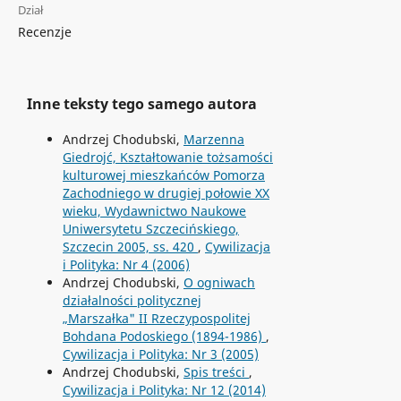
Dział
Recenzje
Inne teksty tego samego autora
Andrzej Chodubski,
Marzenna
Giedrojć, Kształtowanie tożsamości
kulturowej mieszkańców Pomorza
Zachodniego w drugiej połowie XX
wieku, Wydawnictwo Naukowe
Uniwersytetu Szczecińskiego,
Szczecin 2005, ss. 420
,
Cywilizacja
i Polityka: Nr 4 (2006)
Andrzej Chodubski,
O ogniwach
działalności politycznej
„Marszałka" II Rzeczypospolitej
Bohdana Podoskiego (1894-1986)
,
Cywilizacja i Polityka: Nr 3 (2005)
Andrzej Chodubski,
Spis treści
,
Cywilizacja i Polityka: Nr 12 (2014)