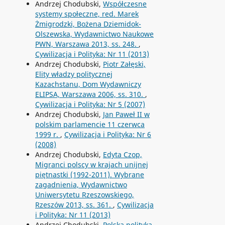
Andrzej Chodubski,
Współczesne
systemy społeczne, red. Marek
Żmigrodzki, Bożena Dziemidok-
Olszewska, Wydawnictwo Naukowe
PWN, Warszawa 2013, ss. 248.
,
Cywilizacja i Polityka: Nr 11 (2013)
Andrzej Chodubski,
Piotr Załęski,
Elity władzy politycznej
Kazachstanu, Dom Wydawniczy
ELIPSA, Warszawa 2006, ss. 310.
,
Cywilizacja i Polityka: Nr 5 (2007)
Andrzej Chodubski,
Jan Paweł II w
polskim parlamencie 11 czerwca
1999 r.
,
Cywilizacja i Polityka: Nr 6
(2008)
Andrzej Chodubski,
Edyta Czop,
Migranci polscy w krajach unijnej
piętnastki (1992-2011). Wybrane
zagadnienia, Wydawnictwo
Uniwersytetu Rzeszowskiego,
Rzeszów 2013, ss. 361.
,
Cywilizacja
i Polityka: Nr 11 (2013)
Andrzej Chodubski,
Polska polityka