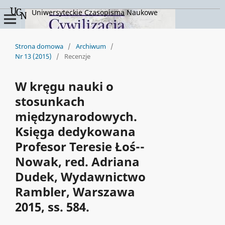
Uniwersyteckie Czasopisma Naukowe
Strona domowa
/
Archiwum
/
Nr 13 (2015)
/
Recenzje
W kręgu nauki o
stosunkach
międzynarodowych.
Księga dedykowana
Profesor Teresie Łoś--
Nowak, red. Adriana
Dudek, Wydawnictwo
Rambler, Warszawa
2015, ss. 584.