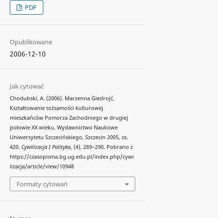
PDF
Opublikowane
2006-12-10
Jak cytować
Chodubski, A. (2006). Marzenna Giedrojć,
Kształtowanie tożsamości kulturowej
mieszkańców Pomorza Zachodniego w drugiej
połowie XX wieku, Wydawnictwo Naukowe
Uniwersytetu Szczecińskiego, Szczecin 2005, ss.
420.
Cywilizacja I Polityka
, (4), 289–290. Pobrano z
https://czasopisma.bg.ug.edu.pl/index.php/cywi
lizacja/article/view/10948
Formaty cytowań