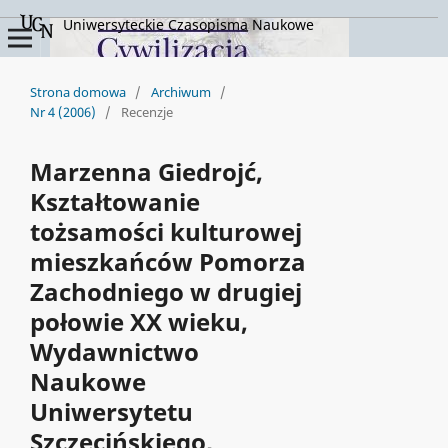
Uniwersyteckie Czasopisma Naukowe
Strona domowa
/
Archiwum
/
Nr 4 (2006)
/
Recenzje
Marzenna Giedrojć,
Kształtowanie
tożsamości kulturowej
mieszkańców Pomorza
Zachodniego w drugiej
połowie XX wieku,
Wydawnictwo
Naukowe
Uniwersytetu
Szczecińskiego,