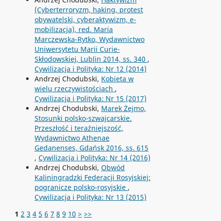
(Cyberterroryzm, haking, protest
obywatelski, cyberaktywizm, e-
mobilizacja), red. Maria
Marczewska-Rytko, Wydawnictwo
Uniwersytetu Marii Curie-
Skłodowskiej, Lublin 2014, ss. 340
,
Cywilizacja i Polityka: Nr 12 (2014)
Andrzej Chodubski,
Kobieta w
wielu rzeczywistościach
,
Cywilizacja i Polityka: Nr 15 (2017)
Andrzej Chodubski,
Marek Żejmo,
Stosunki polsko-szwajcarskie.
Przeszłość i teraźniejszość,
Wydawnictwo Athenae
Gedanenses, Gdańsk 2016, ss. 615
,
Cywilizacja i Polityka: Nr 14 (2016)
Andrzej Chodubski,
Obwód
Kaliningradzki Federacji Rosyjskiej:
pogranicze polsko-rosyjskie
,
Cywilizacja i Polityka: Nr 13 (2015)
1
2
3
4
5
6
7
8
9
10
>
>>