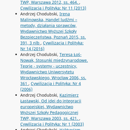
TWP, Warszawa 2012, ss. 464.
,
Cywilizacja i Polityka: Nr 11 (2013)
Andrzej Chodubski,
Irena
Malinowska, Handel ludźmi –
metody, działania sprawców,
Wydawnictwo Wyższej Szkoły
Bezpieczeństwa, Poznań 2015, ss.
391, 3 nlb
,
Cywilizacja i Polityka:
Nr 14 (2016)
Andrzej Chodubski,
Teresa Łoś-
Nowak, Stosunki międzynarodowe.
Teorie - systemy - uczestnicy,
Wydawnictwo Uniwersytetu
Wrocławskiego, Wrocław 2006, ss.
361
,
Cywilizacja i Polityka: Nr 4
(2006)
Andrzej Chodubski,
Kazimierz
Łastawski, Od idei do integracji
europejskiej, Wydawnictwo
Wyższej Szkoły Pedagogicznej
TWP, Warszawa 2003, ss. 421.
,
Cywilizacja i Polityka: Nr 1 (2003)
Andrzej Chodubski,
Haktywizm