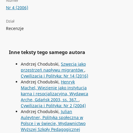
Numer
Nr 4 (2006)
Dział
Recenzje
Inne teksty tego samego autora
Andrzej Chodubski,
Szwecja jako
przestrzeń napływu migrantów
,
Cywilizacja i Polityka: Nr 14 (2016)
Andrzej Chodubski,
Henryk
Machel, Więzienie jako instytucja
karna i resocjalizacyjna, Wydawca
Arche, Gdańsk 2003, ss. 367.
,
Cywilizacja i Polityka: Nr 2 (2004)
Andrzej Chodubski,
Julian
Auleytner, Polityka społeczna w
Polsce i w świecie, Wydawnictwo
Wyższej Szkoły Pedagogicznej