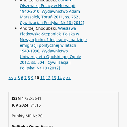
Olszewski, Polacy w Norwegii
1940-2010, Wydawnictwo Adam
Marszalek, Toruń 2011, ss. 752
,
Cywilizacja i Polityka: Nr 10 (2012)
Andrzej Chodubski,
Wiesława
Piątkowska-Stepaniak, Polska w
Nowym Jorku. Idee, spory, nadzieje
emigracji politycznej w latach
1940-1990, Wydawnictwo
Uniwersytetu Opolskiego, Opole
2012, ss. 504
,
Cywilizacja i
Polityka: Nr 10 (2012)
<<
<
5
6
7
8
9
10
11
12
13
14
>
>>
ISSN
1732-5641
ICV 2024
: 71.15
Punkty MEiN: 20
Polityka Open Access