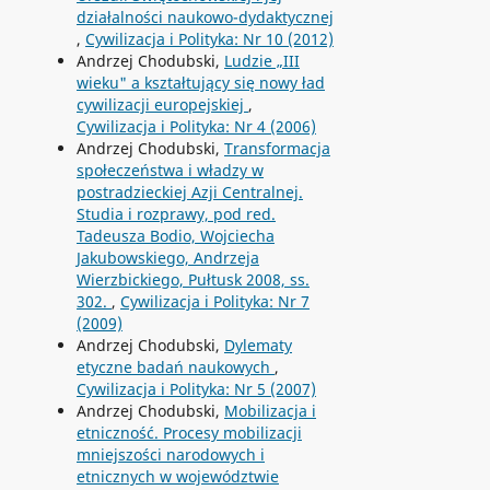
działalności naukowo-dydaktycznej
,
Cywilizacja i Polityka: Nr 10 (2012)
Andrzej Chodubski,
Ludzie „III
wieku" a kształtujący się nowy ład
cywilizacji europejskiej
,
Cywilizacja i Polityka: Nr 4 (2006)
Andrzej Chodubski,
Transformacja
społeczeństwa i władzy w
postradzieckiej Azji Centralnej.
Studia i rozprawy, pod red.
Tadeusza Bodio, Wojciecha
Jakubowskiego, Andrzeja
Wierzbickiego, Pułtusk 2008, ss.
302.
,
Cywilizacja i Polityka: Nr 7
(2009)
Andrzej Chodubski,
Dylematy
etyczne badań naukowych
,
Cywilizacja i Polityka: Nr 5 (2007)
Andrzej Chodubski,
Mobilizacja i
etniczność. Procesy mobilizacji
mniejszości narodowych i
etnicznych w województwie