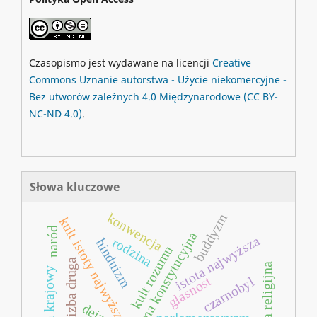
Czasopismo jest wydawane na licencji
Creative
Commons
Uznanie autorstwa - Użycie niekomercyjne -
Bez utworów zależnych 4.0 Międzynarodowe
(CC BY-
NC-ND 4.0)
.
Słowa kluczowe
konwencja
buddyzm
kult istoty najwyższej
naród
reforma konstytucyjna
istota najwyższa
rodzina
hinduizm
kult rozumu
izba druga
egzaltacja religijna
głasnost
czarnobyl
deizm