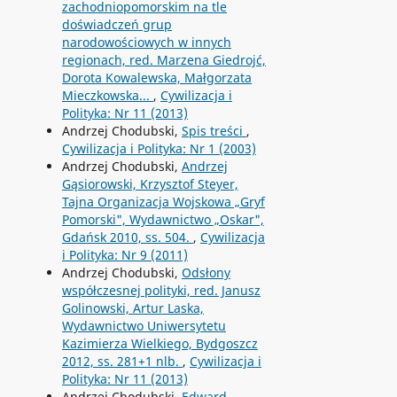
zachodniopomorskim na tle
doświadczeń grup
narodowościowych w innych
regionach, red. Marzena Giedrojć,
Dorota Kowalewska, Małgorzata
Mieczkowska...
,
Cywilizacja i
Polityka: Nr 11 (2013)
Andrzej Chodubski,
Spis treści
,
Cywilizacja i Polityka: Nr 1 (2003)
Andrzej Chodubski,
Andrzej
Gąsiorowski, Krzysztof Steyer,
Tajna Organizacja Wojskowa „Gryf
Pomorski", Wydawnictwo „Oskar",
Gdańsk 2010, ss. 504.
,
Cywilizacja
i Polityka: Nr 9 (2011)
Andrzej Chodubski,
Odsłony
współczesnej polityki, red. Janusz
Golinowski, Artur Laska,
Wydawnictwo Uniwersytetu
Kazimierza Wielkiego, Bydgoszcz
2012, ss. 281+1 nlb.
,
Cywilizacja i
Polityka: Nr 11 (2013)
Andrzej Chodubski,
Edward