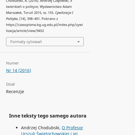
Chodubski, A. (2016). Andrzej Czajowski, X
twierdzeń o polityce, Wydawnictwo Adam
Marszałek, Toruń 2015, ss. 155.
Cywilizacja I
Polityka
, (14), 398–401. Pobrano z
https://czasopisma.bg.ug.edu.pl/index.php/cywi
lizacja/article/view/9452
Formaty cytowań
Numer
Nr 14 (2016)
Dział
Recenzje
Inne teksty tego samego autora
Andrzej Chodubski,
O Profesor
Urszuli Świętochowskiej i jej