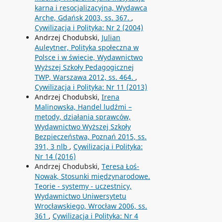
karna i resocjalizacyjna, Wydawca
Arche, Gdańsk 2003, ss. 367.
,
Cywilizacja i Polityka: Nr 2 (2004)
Andrzej Chodubski,
Julian
Auleytner, Polityka społeczna w
Polsce i w świecie, Wydawnictwo
Wyższej Szkoły Pedagogicznej
TWP, Warszawa 2012, ss. 464.
,
Cywilizacja i Polityka: Nr 11 (2013)
Andrzej Chodubski,
Irena
Malinowska, Handel ludźmi –
metody, działania sprawców,
Wydawnictwo Wyższej Szkoły
Bezpieczeństwa, Poznań 2015, ss.
391, 3 nlb
,
Cywilizacja i Polityka:
Nr 14 (2016)
Andrzej Chodubski,
Teresa Łoś-
Nowak, Stosunki międzynarodowe.
Teorie - systemy - uczestnicy,
Wydawnictwo Uniwersytetu
Wrocławskiego, Wrocław 2006, ss.
361
,
Cywilizacja i Polityka: Nr 4