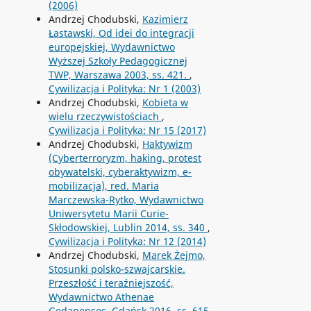
(2006)
Andrzej Chodubski,
Kazimierz
Łastawski, Od idei do integracji
europejskiej, Wydawnictwo
Wyższej Szkoły Pedagogicznej
TWP, Warszawa 2003, ss. 421.
,
Cywilizacja i Polityka: Nr 1 (2003)
Andrzej Chodubski,
Kobieta w
wielu rzeczywistościach
,
Cywilizacja i Polityka: Nr 15 (2017)
Andrzej Chodubski,
Haktywizm
(Cyberterroryzm, haking, protest
obywatelski, cyberaktywizm, e-
mobilizacja), red. Maria
Marczewska-Rytko, Wydawnictwo
Uniwersytetu Marii Curie-
Skłodowskiej, Lublin 2014, ss. 340
,
Cywilizacja i Polityka: Nr 12 (2014)
Andrzej Chodubski,
Marek Żejmo,
Stosunki polsko-szwajcarskie.
Przeszłość i teraźniejszość,
Wydawnictwo Athenae
Gedanenses, Gdańsk 2016, ss. 615