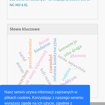
NC-ND 4.0)
.
Słowa kluczowe
deizm
reforma konstytucyjna
konwencja
prześladowania
hinduizm
izba druga
kult istoty najwyższej
naród
głasnost
istota najwyższa
czarnobyl
ateizm
rodzina
kult rozumu
psychozy
buddyzm
neurozy
Nasz serwis używa informacji zapisanych w
plikach cookies. Korzystając z naszego serwisu
wyrażasz zgodę na ich użycie, zgodnie z