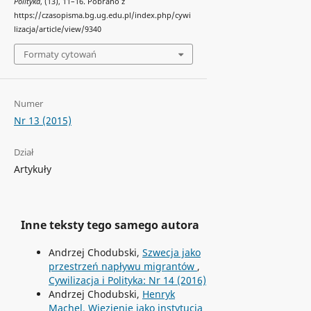
Polityka
, (13), 11–16. Pobrano z
https://czasopisma.bg.ug.edu.pl/index.php/cywi
lizacja/article/view/9340
Formaty cytowań
Numer
Nr 13 (2015)
Dział
Artykuły
Inne teksty tego samego autora
Andrzej Chodubski,
Szwecja jako
przestrzeń napływu migrantów
,
Cywilizacja i Polityka: Nr 14 (2016)
Andrzej Chodubski,
Henryk
Machel, Więzienie jako instytucja