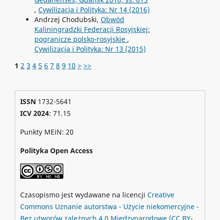
,
Cywilizacja i Polityka: Nr 14 (2016)
Andrzej Chodubski,
Obwód
Kaliningradzki Federacji Rosyjskiej:
pogranicze polsko-rosyjskie
,
Cywilizacja i Polityka: Nr 13 (2015)
1
2
3
4
5
6
7
8
9
10
>
>>
ISSN
1732-5641
ICV 2024
: 71.15
Punkty MEiN: 20
Polityka Open Access
Czasopismo jest wydawane na licencji
Creative
Commons
Uznanie autorstwa - Użycie niekomercyjne -
Bez utworów zależnych 4.0 Międzynarodowe
(CC BY-