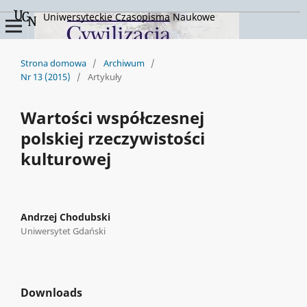
Uniwersyteckie Czasopisma Naukowe
Strona domowa
/
Archiwum
/
Nr 13 (2015)
/
Artykuły
Wartości współczesnej
polskiej rzeczywistości
kulturowej
Andrzej Chodubski
Uniwersytet Gdański
Downloads