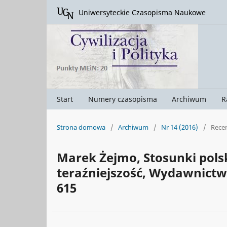
Uniwersyteckie Czasopisma Naukowe
Start
Numery czasopisma
Archiwum
R
Strona domowa
/
Archiwum
/
Nr 14 (2016)
/
Rece
Marek Żejmo, Stosunki polsk
teraźniejszość, Wydawnictw
615