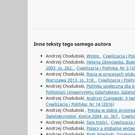
Inne teksty tego samego autora
Andrzej Chodubski,
Wstęp
,
Cywilizacja i Pol
Andrzej Chodubski,
Helena Głogowska, Bia
2003, ss. 262.
,
Cywilizacja i Polityka: Nr 3 (2
Andrzej Chodubski,
Rosja w procesach globa
Warszawa 2013, ss. 318.
,
Cywilizacja i Polit
Andrzej Chodubski,
Polityka społeczna dla 
Politologii Uniwersytetu Gdańskiego, Gdańsk
Andrzej Chodubski,
Andrzej Czajowski, X t
Cywilizacja i Polityka: Nr 14 (2016)
Andrzej Chodubski ,
Polska w dobie przemia
Świętokrzyskiej, Kielce 2004, ss. 367
,
Cywiliz
Andrzej Chodubski,
Spis treści
,
Cywilizacja 
Andrzej Chodubski,
Polacy a globalne wyzw
Andrzej Chodubski,
Piotr Niwiński, Działa