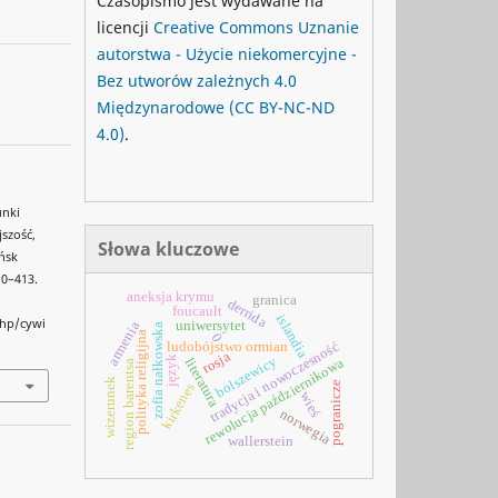
Czasopismo jest wydawane na
licencji
Creative Commons
Uznanie
autorstwa - Użycie niekomercyjne -
Bez utworów zależnych 4.0
Międzynarodowe
(CC BY-NC-ND
4.0)
.
unki
jszość,
Słowa kluczowe
ńsk
410–413.
aneksja krymu
granica
derrida
foucault
islandia
php/cywi
uniwersytet
armenia
zofia nałkowska
polityka religijna
0
tradycja i nowoczesność
ludobójstwo ormian
rosja
bolszewicy
język
rewolucja październikowa
literatura
region barentsa
wizerunek
pogranicze
kirkenes
wieś
norwegia
wallerstein