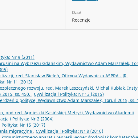
Dział
Recenzje
ityka: Nr 9 (2011)
łorusini na Wybrzeżu Gdańskim, Wydawnictwo Adam Marszałek, To
005)
lizacji, red. Stanisław Bieleń, Oficyna Wydawnicza ASPRA - JR,
yka: Nr 11 (2013)
bezpiecznego rozwoju, red. Marek Leszczyński, Michał Kubiak, Insty
 2015, ss. 450.
,
Cywilizacja i Polityka: Nr 13 (2015)
wierdzeń o polityce, Wydawnictwo Adam Marszałek, Toruń 2015, ss.
n, pod red. Agnieszki Kasińskiej-Metryki, Wydawnictwo Akademii
acja i Polityka: Nr 2 (2004)
i Polityka: Nr 15 (2017)
ania migracyjne
,
Cywilizacja i Polityka: Nr 8 (2010)
nia komunistycznego aparatu represji wobec środowisk kombatantów