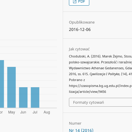
PDF
Opublikowane
2016-12-06
Jak cytować
Chodubski, A. (2016). Marek Żejmo, Stos
polsko-szwajcarskie. Przeszłość i teraźnie
Wydawnictwo Athenae Gedanenses, Gda
2016, ss. 615.
Cywilizacja I Polityka
, (14), 
Pobrano z
https://czasopisma.bg.ug.edu.pl/index.
lizacja/article/view/9456
Formaty cytowań
Numer
Nr 14 (2016)