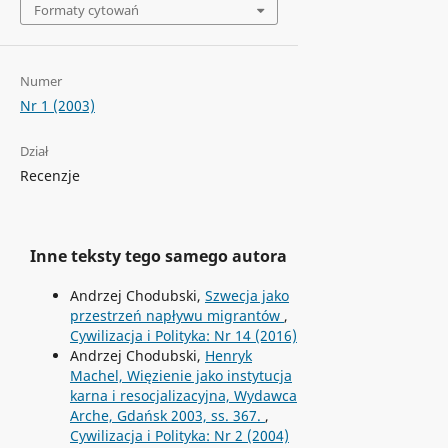
Formaty cytowań
Numer
Nr 1 (2003)
Dział
Recenzje
Inne teksty tego samego autora
Andrzej Chodubski,
Szwecja jako
przestrzeń napływu migrantów
,
Cywilizacja i Polityka: Nr 14 (2016)
Andrzej Chodubski,
Henryk
Machel, Więzienie jako instytucja
karna i resocjalizacyjna, Wydawca
Arche, Gdańsk 2003, ss. 367.
,
Cywilizacja i Polityka: Nr 2 (2004)