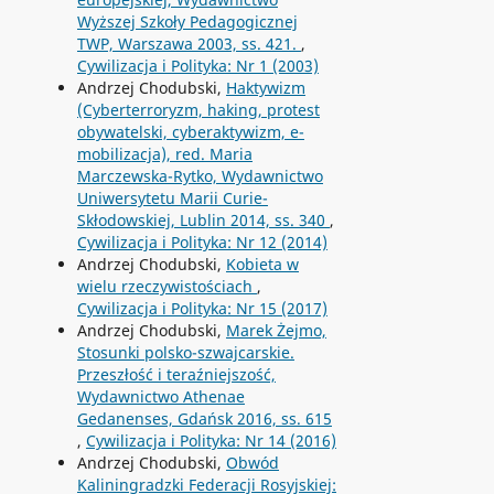
Wyższej Szkoły Pedagogicznej
TWP, Warszawa 2003, ss. 421.
,
Cywilizacja i Polityka: Nr 1 (2003)
Andrzej Chodubski,
Haktywizm
(Cyberterroryzm, haking, protest
obywatelski, cyberaktywizm, e-
mobilizacja), red. Maria
Marczewska-Rytko, Wydawnictwo
Uniwersytetu Marii Curie-
Skłodowskiej, Lublin 2014, ss. 340
,
Cywilizacja i Polityka: Nr 12 (2014)
Andrzej Chodubski,
Kobieta w
wielu rzeczywistościach
,
Cywilizacja i Polityka: Nr 15 (2017)
Andrzej Chodubski,
Marek Żejmo,
Stosunki polsko-szwajcarskie.
Przeszłość i teraźniejszość,
Wydawnictwo Athenae
Gedanenses, Gdańsk 2016, ss. 615
,
Cywilizacja i Polityka: Nr 14 (2016)
Andrzej Chodubski,
Obwód
Kaliningradzki Federacji Rosyjskiej: