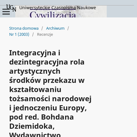
Uniwersyteckie Czasopisma Naukowe
Strona domowa
/
Archiwum
/
Nr 1 (2003)
/
Recenzje
Integracyjna i
dezintegracyjna rola
artystycznych
środków przekazu w
kształtowaniu
tożsamości narodowej
i jednoczeniu Europy,
pod red. Bohdana
Dziemidoka,
Wydawnictwo