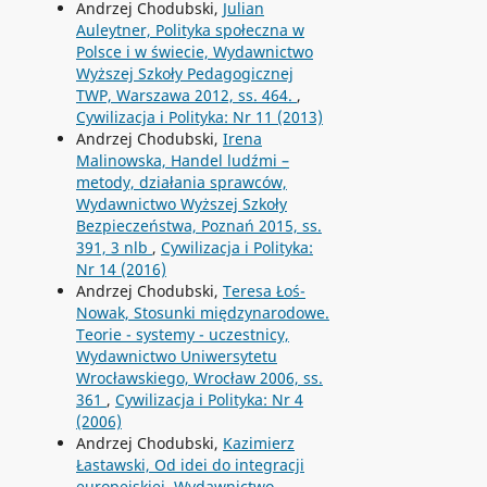
Andrzej Chodubski,
Julian
Auleytner, Polityka społeczna w
Polsce i w świecie, Wydawnictwo
Wyższej Szkoły Pedagogicznej
TWP, Warszawa 2012, ss. 464.
,
Cywilizacja i Polityka: Nr 11 (2013)
Andrzej Chodubski,
Irena
Malinowska, Handel ludźmi –
metody, działania sprawców,
Wydawnictwo Wyższej Szkoły
Bezpieczeństwa, Poznań 2015, ss.
391, 3 nlb
,
Cywilizacja i Polityka:
Nr 14 (2016)
Andrzej Chodubski,
Teresa Łoś-
Nowak, Stosunki międzynarodowe.
Teorie - systemy - uczestnicy,
Wydawnictwo Uniwersytetu
Wrocławskiego, Wrocław 2006, ss.
361
,
Cywilizacja i Polityka: Nr 4
(2006)
Andrzej Chodubski,
Kazimierz
Łastawski, Od idei do integracji
europejskiej, Wydawnictwo