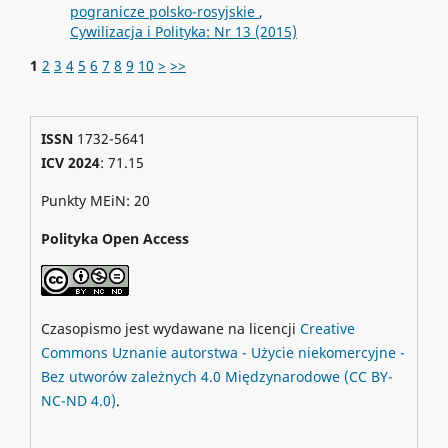
pogranicze polsko-rosyjskie
,
Cywilizacja i Polityka: Nr 13 (2015)
1
2
3
4
5
6
7
8
9
10
>
>>
ISSN
1732-5641
ICV 2024
: 71.15
Punkty MEiN: 20
Polityka Open Access
Czasopismo jest wydawane na licencji
Creative
Commons
Uznanie autorstwa - Użycie niekomercyjne -
Bez utworów zależnych 4.0 Międzynarodowe
(CC BY-
NC-ND 4.0)
.