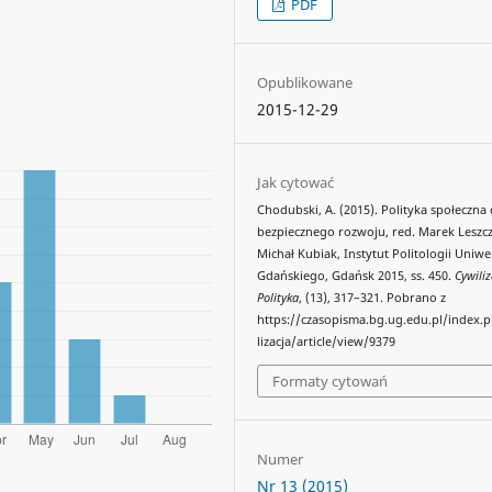
PDF
Opublikowane
2015-12-29
Jak cytować
Chodubski, A. (2015). Polityka społeczna 
bezpiecznego rozwoju, red. Marek Leszcz
Michał Kubiak, Instytut Politologii Uniwe
Gdańskiego, Gdańsk 2015, ss. 450.
Cywiliz
Polityka
, (13), 317–321. Pobrano z
https://czasopisma.bg.ug.edu.pl/index.
lizacja/article/view/9379
Formaty cytowań
Numer
Nr 13 (2015)