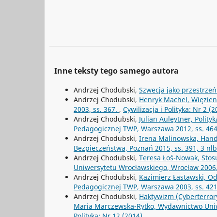
Inne teksty tego samego autora
Andrzej Chodubski,
Szwecja jako przestrz
Andrzej Chodubski,
Henryk Machel, Więzieni
2003, ss. 367.
,
Cywilizacja i Polityka: Nr 2 (2
Andrzej Chodubski,
Julian Auleytner, Polit
Pedagogicznej TWP, Warszawa 2012, ss. 46
Andrzej Chodubski,
Irena Malinowska, Hand
Bezpieczeństwa, Poznań 2015, ss. 391, 3 nl
Andrzej Chodubski,
Teresa Łoś-Nowak, Stos
Uniwersytetu Wrocławskiego, Wrocław 2006,
Andrzej Chodubski,
Kazimierz Łastawski, Od
Pedagogicznej TWP, Warszawa 2003, ss. 42
Andrzej Chodubski,
Haktywizm (Cyberterrory
Maria Marczewska-Rytko, Wydawnictwo Uniwe
Polityka: Nr 12 (2014)