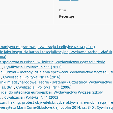
Dział
Recenzje
eń napływu migrantów
,
Cywilizacja i Polityka: Nr 14 (2016)
e jako instytucja karna i resocjalizacyjna, Wydawca Arche, Gdańsk
004)
yka społeczna w Polsce i w świecie, Wydawnictwo Wyższej Szkoły
4.
,
Cywilizacja i Polityka: Nr 11 (2013)
el ludźmi – metody, działania sprawców, Wydawnictwo Wyższej Sz
b
,
Cywilizacja i Polityka: Nr 14 (2016)
unki międzynarodowe. Teorie - systemy - uczestnicy, Wydawnictwo
 ss. 361
,
Cywilizacja i Polityka: Nr 4 (2006)
 idei do integracji europejskiej, Wydawnictwo Wyższej Szkoły
1.
,
Cywilizacja i Polityka: Nr 1 (2003)
zm, haking, protest obywatelski, cyberaktywizm, e-mobilizacja), re
rsytetu Marii Curie-Skłodowskiej, Lublin 2014, ss. 340
,
Cywilizacj