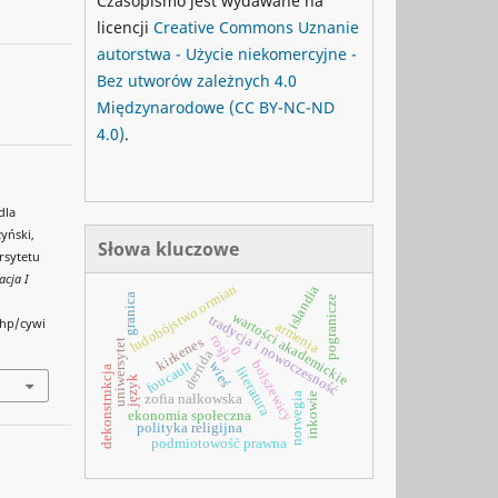
Czasopismo jest wydawane na
licencji
Creative Commons
Uznanie
autorstwa - Użycie niekomercyjne -
Bez utworów zależnych 4.0
Międzynarodowe
(CC BY-NC-ND
4.0)
.
dla
yński,
Słowa kluczowe
rsytetu
acja I
ludobójstwo ormian
islandia
granica
pogranicze
wartości akademickie
tradycja i nowoczesność
php/cywi
armenia
rosja
kirkenes
uniwersytet
0
derrida
bolszewicy
foucault
wieś
literatura
dekonstrukcja
język
inkowie
norwegia
zofia nałkowska
ekonomia społeczna
polityka religijna
podmiotowość prawna